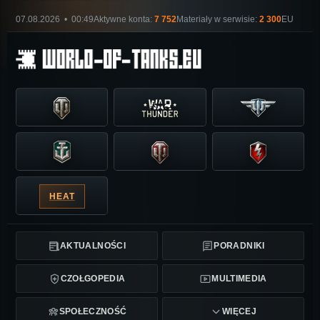
07.08.2026 • 00:49
Aktywne konta:
7 752
Materiały w serwisie:
2 300
EU
HEAT
AKTUALNOŚCI
PORADNIKI
CZOŁGOPEDIA
MULTIMEDIA
SPOŁECZNOŚĆ
WIĘCEJ