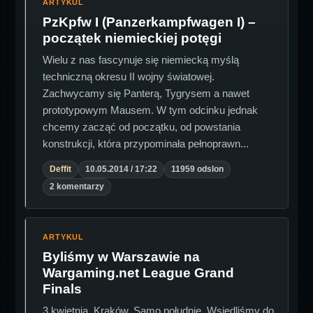
ARTYKUL
PzKpfw I (Panzerkampfwagen I) –
początek niemieckiej potęgi
Wielu z nas fascynuje się niemiecką myślą
techniczną okresu II wojny światowej.
Zachwycamy się Panterą, Tygrysem a nawet
prototypowym Mausem. W tym odcinku jednak
chcemy zacząć od początku, od powstania
konstrukcji, która przypominała pełnoprawn...
Deffit
10.05.2014 / 17:22
11959 odslon
2 komentarzy
ARTYKUL
Byliśmy w Warszawie na
Wargaming.net League Grand
Finals
3 kwietnia. Kraków. Samo południe. Wsiedliśmy do