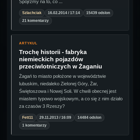
Spójrzmy na to, co ...
Szlachciak
16.02.2014 / 17:14
15439 odslon
21 komentarzy
ARTYKUL
Trochę historii - fabryka
niemieckich pojazdów
przeciwlotniczych w Żaganiu
Żagań to miasto położone w województwie
lubuskim, niedaleko Zielonej Góry, Żar,
Świętoszowa i Nowej Soli. W chwili obecnej jest
miastem typowo wojskowym, a co się z nim działo
za czasów 3 Rzeszy?
Fett11
29.11.2013 / 16:09
14484 odslon
1 komentarzy