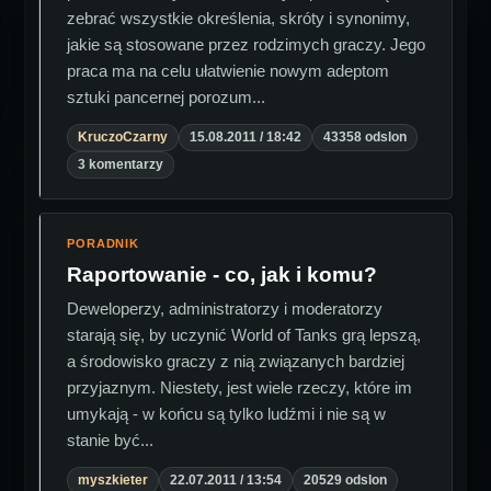
zebrać wszystkie określenia, skróty i synonimy,
jakie są stosowane przez rodzimych graczy. Jego
praca ma na celu ułatwienie nowym adeptom
sztuki pancernej porozum...
KruczoCzarny
15.08.2011 / 18:42
43358 odslon
3 komentarzy
PORADNIK
Raportowanie - co, jak i komu?
Deweloperzy, administratorzy i moderatorzy
starają się, by uczynić World of Tanks grą lepszą,
a środowisko graczy z nią związanych bardziej
przyjaznym. Niestety, jest wiele rzeczy, które im
umykają - w końcu są tylko ludźmi i nie są w
stanie być...
myszkieter
22.07.2011 / 13:54
20529 odslon