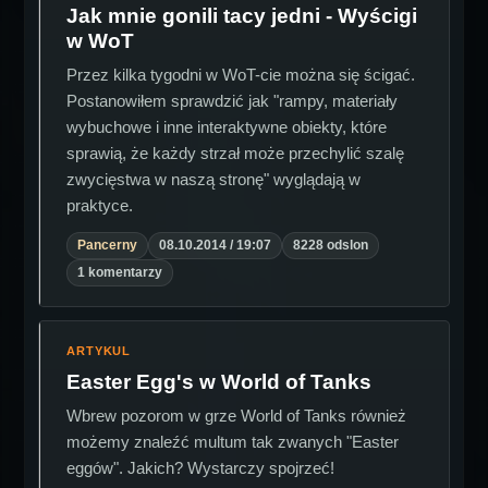
Jak mnie gonili tacy jedni - Wyścigi
w WoT
Przez kilka tygodni w WoT-cie można się ścigać.
Postanowiłem sprawdzić jak "rampy, materiały
wybuchowe i inne interaktywne obiekty, które
sprawią, że każdy strzał może przechylić szalę
zwycięstwa w naszą stronę" wyglądają w
praktyce.
Pancerny
08.10.2014 / 19:07
8228 odslon
1 komentarzy
ARTYKUL
Easter Egg's w World of Tanks
Wbrew pozorom w grze World of Tanks również
możemy znaleźć multum tak zwanych "Easter
eggów". Jakich? Wystarczy spojrzeć!