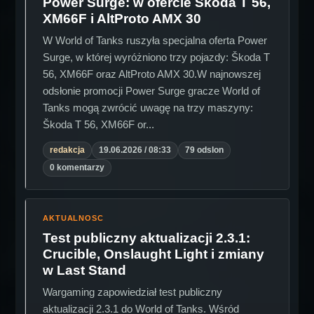
Power Surge: w ofercie Škoda T 56,
XM66F i AltProto AMX 30
W World of Tanks ruszyła specjalna oferta Power
Surge, w której wyróżniono trzy pojazdy: Škoda T
56, XM66F oraz AltProto AMX 30.W najnowszej
odsłonie promocji Power Surge gracze World of
Tanks mogą zwrócić uwagę na trzy maszyny:
Škoda T 56, XM66F or...
redakcja
19.06.2026 / 08:33
79 odslon
0 komentarzy
AKTUALNOSC
Test publiczny aktualizacji 2.3.1:
Crucible, Onslaught Light i zmiany
w Last Stand
Wargaming zapowiedział test publiczny
aktualizacji 2.3.1 do World of Tanks. Wśród