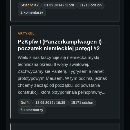
Szlachciak
01.09.2014 / 11:28
11210 odslon
2 komentarzy
ARTYKUL
PzKpfw I (Panzerkampfwagen I) –
początek niemieckiej potęgi #2
Wielu z nas fascynuje się niemiecką myślą
techniczną okresu II wojny światowej.
Zachwycamy się Panterą, Tygrysem a nawet
prototypowym Mausem. W tym odcinku jednak
chcemy zacząć od początku, od powstania
konstrukcji, która przypominała pełnoprawny...
Deffit
13.05.2014 / 16:35
15171 odslon
5 komentarzy