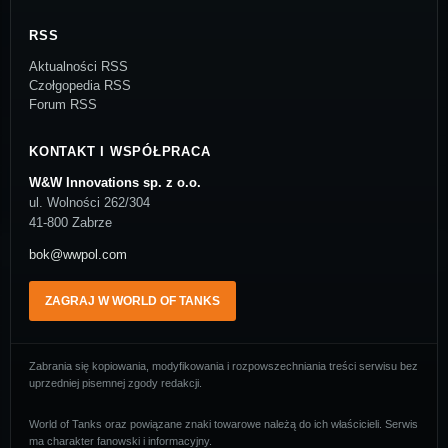
RSS
Aktualności RSS
Czołgopedia RSS
Forum RSS
KONTAKT I WSPÓŁPRACA
W&W Innovations sp. z o.o.
ul. Wolności 262/304
41-800 Zabrze
bok@wwpol.com
ZAGRAJ W WORLD OF TANKS
Zabrania się kopiowania, modyfikowania i rozpowszechniania treści serwisu bez
uprzedniej pisemnej zgody redakcji.
World of Tanks oraz powiązane znaki towarowe należą do ich właścicieli. Serwis
ma charakter fanowski i informacyjny.