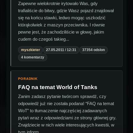
Zapewne wielokrotnie irytowało Was, gdy
trafialiście do bitwy, gdzie Wasz pojazd znajdował
się na końcu stawki, ledwo mogąc uszkodzić
którąkolwiek z maszyn przeciwnika. I równie
pewne jest, że zachodziliście w głowę, jakim
cudem do czegoś takieg...
myszkieter
27.05.2011 / 12:31
37354 odslon
4 komentarzy
PORADNIK
FAQ na temat World of Tanks
Zanim zadasz pytanie twórcom sprawdź, czy
odpowiedź już nie została podana! “FAQ na temat
WoT” to tłumaczenie najczęściej zadawanych
pytań wraz z odpowiedziami ze strony głównej gry.
Znajdziecie w nich wiele interesujących kwestii, w
tym inform...