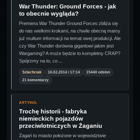
War Thunder: Ground Forces - jak
to obecnie wygląda?
Premiera War Thunder Ground Forces zbliża się
do nas wielkimi krokami, na chwile obecną mamy
już multum informacji na temat owej produkcji. Ale
czy War Thunder dorówna gigantowi jakim jest
Wargaming? A może będzie to kompletny CRAP?
Spójrzmy na to, co ...
Szlachciak
16.02.2014 / 17:14
15440 odslon
21 komentarzy
ARTYKUL
Trochę historii - fabryka
niemieckich pojazdów
przeciwlotniczych w Żaganiu
Żagań to miasto położone w województwie