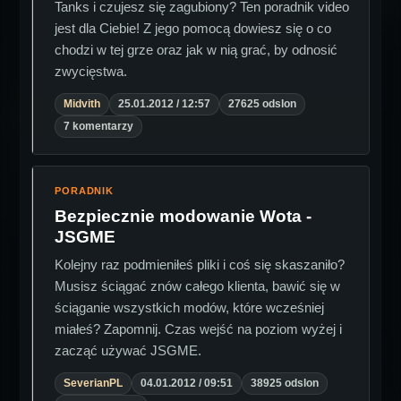
Tanks i czujesz się zagubiony? Ten poradnik video
jest dla Ciebie! Z jego pomocą dowiesz się o co
chodzi w tej grze oraz jak w nią grać, by odnosić
zwycięstwa.
Midvith
25.01.2012 / 12:57
27625 odslon
7 komentarzy
PORADNIK
Bezpiecznie modowanie Wota -
JSGME
Kolejny raz podmieniłeś pliki i coś się skaszaniło?
Musisz ściągać znów całego klienta, bawić się w
ściąganie wszystkich modów, które wcześniej
miałeś? Zapomnij. Czas wejść na poziom wyżej i
zacząć używać JSGME.
SeverianPL
04.01.2012 / 09:51
38925 odslon