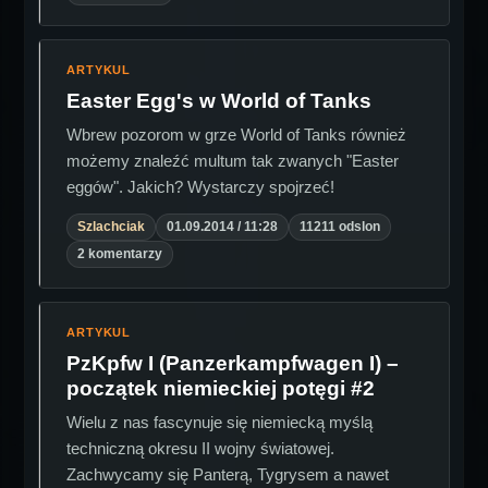
ARTYKUL
Easter Egg's w World of Tanks
Wbrew pozorom w grze World of Tanks również
możemy znaleźć multum tak zwanych "Easter
eggów". Jakich? Wystarczy spojrzeć!
Szlachciak
01.09.2014 / 11:28
11211 odslon
2 komentarzy
ARTYKUL
PzKpfw I (Panzerkampfwagen I) –
początek niemieckiej potęgi #2
Wielu z nas fascynuje się niemiecką myślą
techniczną okresu II wojny światowej.
Zachwycamy się Panterą, Tygrysem a nawet