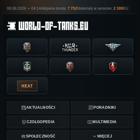
08.08.2026 • 04:14
Aktywne konta:
7 752
Materiały w serwisie:
2 300
EU
HEAT
AKTUALNOŚCI
PORADNIKI
CZOŁGOPEDIA
MULTIMEDIA
SPOŁECZNOŚĆ
WIĘCEJ