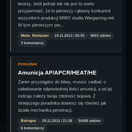
tworzy. Jeśli jednak tak nie jest to warto
przypomnieć, że to pierwszy i główny konkurent
wszystkich produkcji MMO studia Wargaming.net.
W tym pierwszym por...
Maho_Nishizumi
19.11.2013 / 20:55
9603 odslon
3 komentarzy
PORADNIK
Amunicja AP/APCR/HEAT/HE
Zanim przystąpisz do bitwy, musisz zadbać o
załadowanie odpowiedniej ilości amunicji, a od jej
rodzaju zależy twoja zdolność bojowa. Z
niniejszego poradnika dowiesz się również jak
działa mechanika penetracji.
Balrogos
29.11.2012 / 21:26
34086 odslon
6 komentarzy