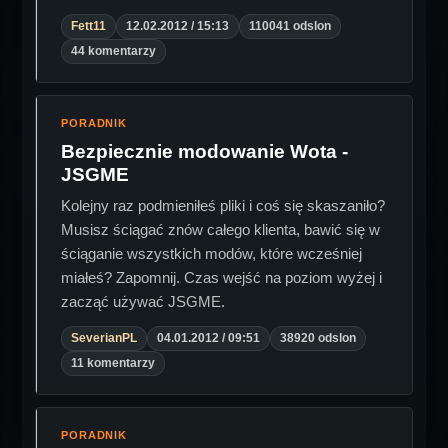
Fett11
12.02.2012 / 15:13
110041 odslon
44 komentarzy
PORADNIK
Bezpiecznie modowanie Wota -
JSGME
Kolejny raz podmieniłeś pliki i coś się skaszaniło?
Musisz ściągać znów całego klienta, bawić się w
ściąganie wszystkich modów, które wcześniej
miałeś? Zapomnij. Czas wejść na poziom wyżej i
zacząć używać JSGME.
SeverianPL
04.01.2012 / 09:51
38920 odslon
11 komentarzy
PORADNIK