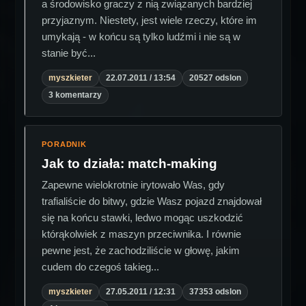
a środowisko graczy z nią związanych bardziej
przyjaznym. Niestety, jest wiele rzeczy, które im
umykają - w końcu są tylko ludźmi i nie są w
stanie być...
myszkieter
22.07.2011 / 13:54
20527 odslon
3 komentarzy
PORADNIK
Jak to działa: match-making
Zapewne wielokrotnie irytowało Was, gdy
trafialiście do bitwy, gdzie Wasz pojazd znajdował
się na końcu stawki, ledwo mogąc uszkodzić
którąkolwiek z maszyn przeciwnika. I równie
pewne jest, że zachodziliście w głowę, jakim
cudem do czegoś takieg...
myszkieter
27.05.2011 / 12:31
37353 odslon