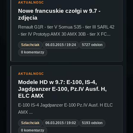
AKTUALNOSC
Nowe francuskie czołgi w 9.7 -
zdjęcia
Renault G1R - tier V Somua S35 - tier III SARL 42
- tier IV Prototyp AMX 30 AMX 30B - tier X FC...
Szlachciak
06.03.2015 / 19:24
5727 odslon
0 komentarzy
AKTUALNOSC
Modele HD w 9.7: E-100, IS-4,
Jagdpanzer E-100, Pz.IV Ausf. H,
ELC AMX
E-100 IS-4 Jagdpanzer E-100 Pz.IV Ausf. H ELC
AMX ...
Szlachciak
06.03.2015 / 19:02
5193 odslon
0 komentarzy