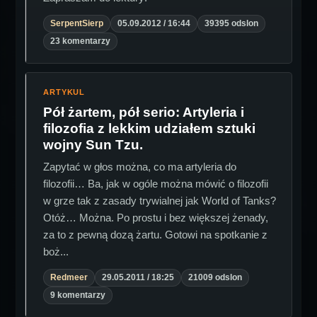
SerpentSierp
05.09.2012 / 16:44
39395 odslon
23 komentarzy
ARTYKUL
Pół żartem, pół serio: Artyleria i
filozofia z lekkim udziałem sztuki
wojny Sun Tzu.
Zapytać w głos można, co ma artyleria do
filozofii… Ba, jak w ogóle można mówić o filozofii
w grze tak z zasady trywialnej jak World of Tanks?
Otóż… Można. Po prostu i bez większej żenady,
za to z pewną dozą żartu. Gotowi na spotkanie z
boż...
Redmeer
29.05.2011 / 18:25
21009 odslon
9 komentarzy