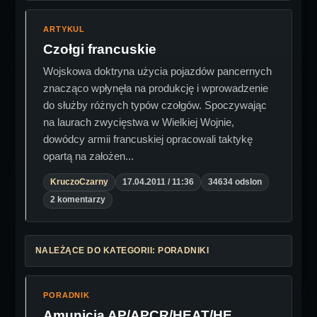
ARTYKUL
Czołgi francuskie
Wojskowa doktryna użycia pojazdów pancernych
znacząco wpłynęła na produkcję i wprowadzenie
do służby różnych typów czołgów. Spoczywając
na laurach zwycięstwa w Wielkiej Wojnie,
dowódcy armii francuskiej opracowali taktykę
opartą na założen...
KruczoCzarny
17.04.2011 / 11:36
34634 odslon
2 komentarzy
NALEŻĄCE DO KATEGORII: PORADNIKI
PORADNIK
Amunicja AP/APCR/HEAT/HE