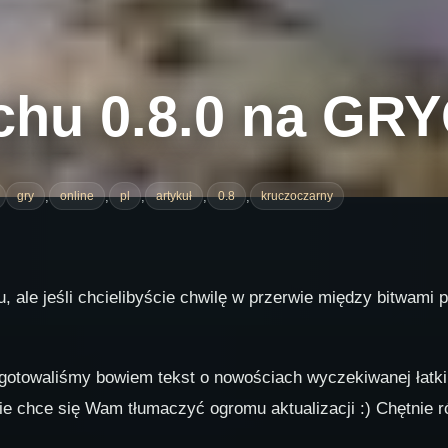
chu 0.8.0 na GRY
,
,
,
,
,
gry
online
pl
artykuł
0.8
kruczoczarny
, ale jeśli chcielibyście chwilę w przerwie między bitwami
otowaliśmy bowiem tekst o nowościach wyczekiwanej łatki.
nie chce się Wam tłumaczyć ogromu aktualizacji :) Chętnie 