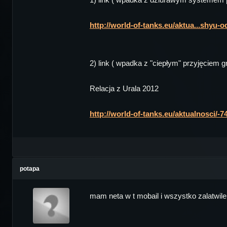
http://world-of-tanks.eu/aktua...shyu
2) link ( wpadka z "ciepłym" przyjęciem 
Relacja z Urala 2012
http://world-of-tanks.eu/aktualnosci/-74
potapa
mam neta w t mobail i wszystko zalatwil