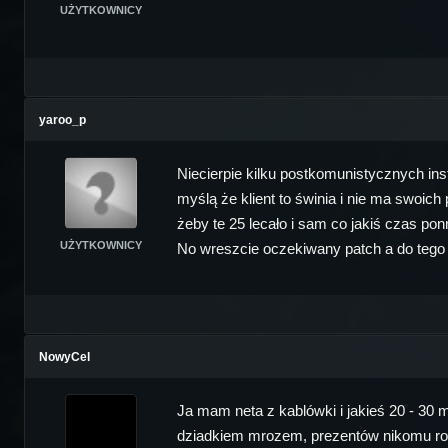
UŻYTKOWNICY
yaroo_p
Niecierpie kilku postkomunistycznych inst
myślą że klient to świnia i nie ma swoic
żeby te 25 lecało i sam co jakiś czas pon
UŻYTKOWNICY
No wreszcie oczekiwany patch a do tego 
NowyCel
Ja mam neta z kablówki i jakieś 20 - 30
dziadkiem mrozem, prezentów nikomu robić 