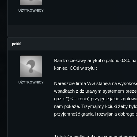
UŻYTKOWNICY
pol00
Bardzo ciekawy artykuł o patchu 0.8.0 
koniec. COś w stylu :
UŻYTKOWNICY
Nareszcie firma WG stanęła na wysokości
wpadkach z dziurawym systemem prezentów
guzik "( <-- ironia) przyjęcie jakie zgoto
nam pokaże. Trzymajmy kciuki żeby było co
przyjemność grania i rozwijania dobrego 
1) link ( wpadka z dziurawym systemem 