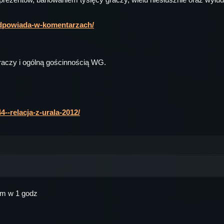
-odpowiada-w-komentarzach/
graczy i ogólną gościnnością WG.
4--relacja-z-urala-2012/
em w 1 godz