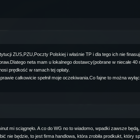
ytucji ZUS,PZU,Poczty Polskiej i właśnie TP i dla tego ich nie finas
h praw.Dlatego neta mam u lokalnego dostawcy(pobrane w niecałe 40 
nosi prędkość w ramach tej opłaty.
prawie całkowicie spełnił moje oczekiwania.Co fajne to można wyłąc
 minut mi sciągnęło. A co do WG no to wiadomo, wpadki zawsze będą, 
nie będzie, to jest firma handlowa, która zrobiła prodkukt, który s