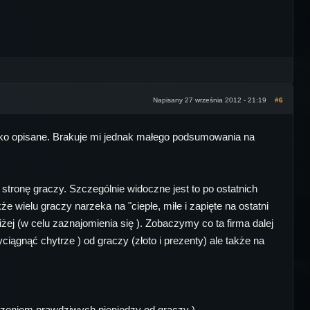
Napisany 27 września 2012 - 21:19
#6
tko opisane. Brakuje mi jednak małego podsumowania na
tronę graczy. Szczególnie widoczne jest to po ostatnich
ielu graczy narzeka na "ciepłe, miłe i zapięte na ostatni
niżej (w celu zaznajomienia się ). Zobaczymy co ta firma dalej
ciągnąć chytrze ) od graczy (złoto i prezenty) ale także na
dzeniem prawdziwych pieniędzy od graczy )