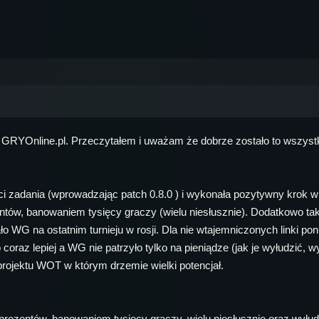
na GRYOnline.pl. Przeczytałem i uważam że dobrze zostało to wszys
 zadania (wprowadzając patch 0.8.0 ) i wykonała pozytywny krok w s
, banowaniem tysięcy graczy (wielu niesłusznie). Dodatkowo także w
wało WG na ostatnim turnieju w rosji. Dla nie wtajemniczonych linki po
raz lepiej a WG nie patrzyło tylko na pieniądze (jak je wyłudzić, wy
projektu WOT w którym drzemie wielki potencjał.
prezentów, banowaniem tysięcy graczy, wielu niesłusznie oraz wyłu