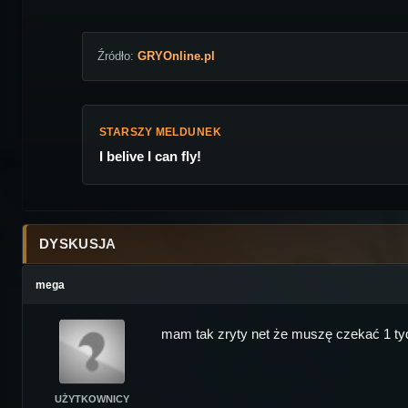
Źródło:
GRYOnline.pl
STARSZY MELDUNEK
I belive I can fly!
DYSKUSJA
mega
mam tak zryty net że muszę czekać 1 ty
UŻYTKOWNICY