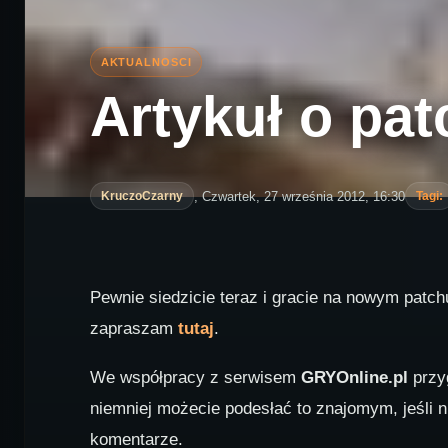
Artykuł o pat
, Czwartek, 27 września 2012, 16:30
KruczoCzarny
Tagi:
Pewnie siedzicie teraz i gracie na nowym patchu
zapraszam
tutaj
.
We współpracy z serwisem
GRYOnline.pl
przyg
niemniej możecie podesłać to znajomym, jeśli 
komentarze.