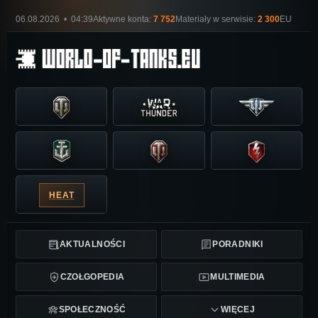
06.08.2026 • 04:39
Aktywne konta:
7 752
Materiały w serwisie:
2 300
EU
HEAT
AKTUALNOŚCI
PORADNIKI
CZOŁGOPEDIA
MULTIMEDIA
SPOŁECZNOŚĆ
WIĘCEJ