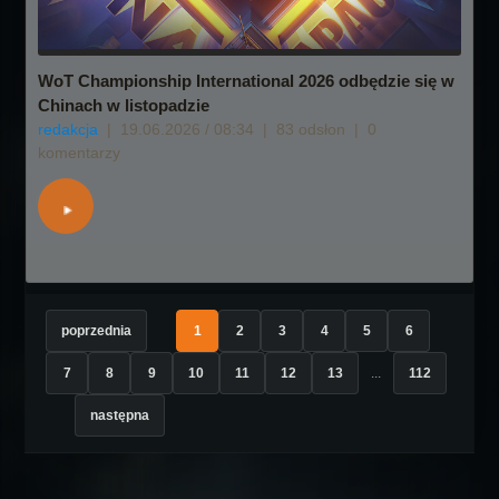
WoT Championship International 2026 odbędzie się w
Chinach w listopadzie
redakcja
|
19.06.2026 / 08:34
|
83 odsłon
|
0
komentarzy
poprzednia
1
2
3
4
5
6
7
8
9
10
11
12
13
...
112
następna