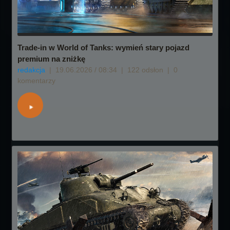
Trade-in w World of Tanks: wymień stary pojazd
premium na zniżkę
redakcja
|
19.06.2026 / 08:34
|
122 odsłon
|
0
komentarzy