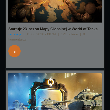
Startuje 23. sezon Mapy Globalnej w World of Tanks
redakcja
|
19.06.2026 / 08:34
|
121 odsłon
|
0
komentarzy