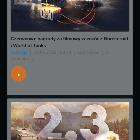
Czerwcowe nagrody za filmowy wieczór z Boosteroid
i World of Tanks
redakcja
|
19.06.2026 / 08:34
|
122 odsłon
|
0
komentarzy