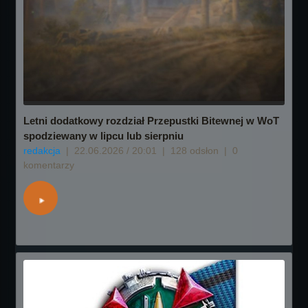
Letni dodatkowy rozdział Przepustki Bitewnej w WoT
spodziewany w lipcu lub sierpniu
redakcja
|
22.06.2026 / 20:01
|
128 odsłon
|
0
komentarzy