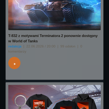
T-832 z motywami Terminatora 2 ponownie dostępny
w World of Tanks
redakcja
|
22.06.2026 / 20:00
|
99 odsłon
|
0
komentarzy