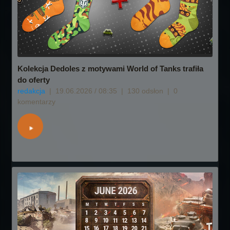
Kolekcja Dedoles z motywami World of Tanks trafiła
do oferty
redakcja
|
19.06.2026 / 08:35
|
130 odsłon
|
0
komentarzy