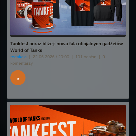
Tankfest coraz bliżej: nowa fala oficjalnych gadżetów
World of Tanks
redakcja
|
22.06.2026 / 20:00
|
101 odsłon
|
0
komentarzy