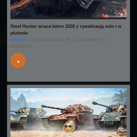
Steel Hunter wraca latem 2026 z rywalizacją solo i w
plutonie
redakcja
|
19.06.2026 / 08:34
|
120 odsłon
|
0
komentarzy