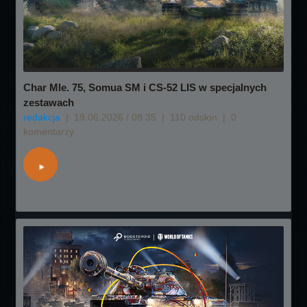
Char Mle. 75, Somua SM i CS-52 LIS w specjalnych
zestawach
redakcja
|
19.06.2026 / 08:35
|
110 odsłon
|
0
komentarzy