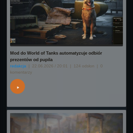
Mod do World of Tanks automatyzuje odbiór
prezentów od pupila
redakcja
|
22.06.2026 / 20:01
|
124 odsłon
|
0
komentarzy