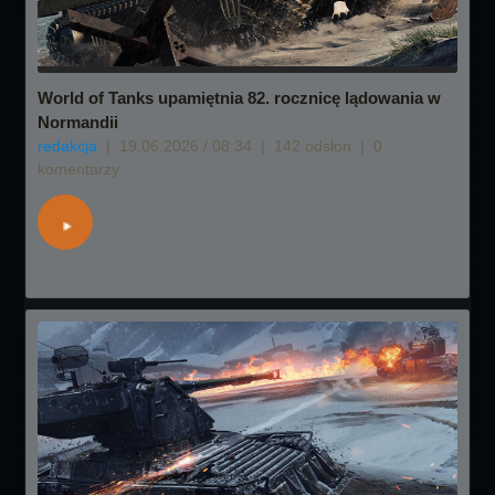
World of Tanks upamiętnia 82. rocznicę lądowania w
Normandii
redakcja
|
19.06.2026 / 08:34
|
142 odsłon
|
0
komentarzy