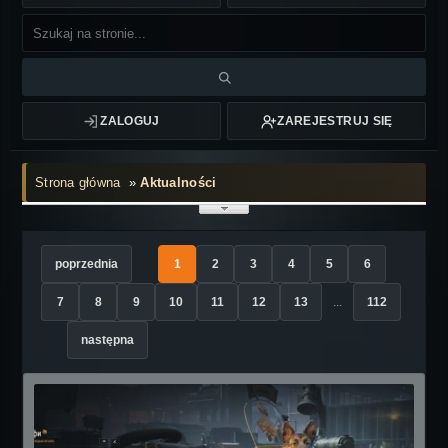
ZALOGUJ
ZAREJESTRUJ SIĘ
Strona główna
»
Aktualności
poprzednia
1
2
3
4
5
6
7
8
9
10
11
12
13
...
112
następna