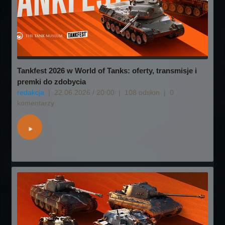
Tankfest 2026 w World of Tanks: oferty, transmisje i
premki do zdobycia
redakcja
|
22.06.2026 / 20:00
|
108 odsłon
|
0
komentarzy