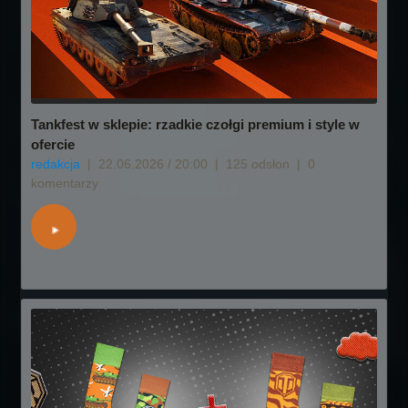
Tankfest w sklepie: rzadkie czołgi premium i style w
ofercie
redakcja
|
22.06.2026 / 20:00
|
125 odsłon
|
0
komentarzy