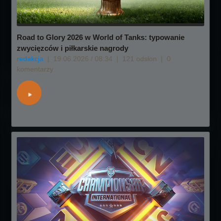
Road to Glory 2026 w World of Tanks: typowanie
zwycięzców i piłkarskie nagrody
redakcja
|
19.06.2026 / 08:34
|
121 odsłon
|
0
komentarzy