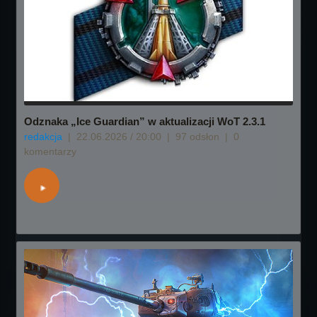
Odznaka „Ice Guardian” w aktualizacji WoT 2.3.1
redakcja
|
22.06.2026 / 20:00
|
97 odsłon
|
0
komentarzy