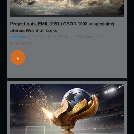
Projet Louis, EMIL 1951 i GSOR 1008 w specjalnej
ofercie World of Tanks
redakcja
|
19.06.2026 / 08:34
|
115 odsłon
|
0
komentarzy