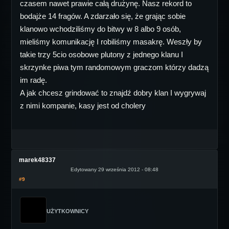
czasem nawet prawie całą drużynę. Nasz rekord to
bodajże 14 fragów. A zdarzało się, że grając sobie
klanowo wchodziliśmy do bitwy w 8 albo 9 osób,
mieliśmy komunikację I robiliśmy masakrę. Weszły by
takie trzy 5cio osobowe plutony z jednego klanu I
skrzynke piwa tym randomowym graczom którzy dadzą
im radę.
A jak chcesz grindować to znajdź dobry klan I wygrywaj
z nimi kompanie, kasy jest od cholery
marek48337
Edytowany 29 września 2012 - 08:48
#9
UŻYTKOWNICY