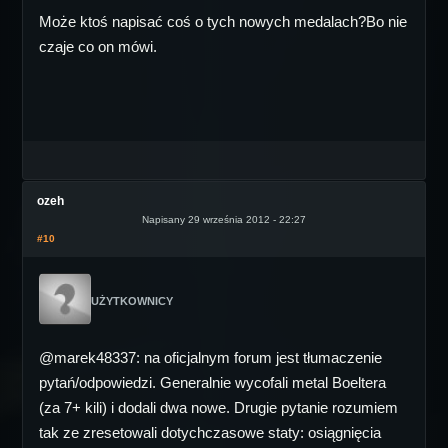
Może ktoś napisać coś o tych nowych medalach?Bo nie
czaje co on mówi.
ozeh
Napisany 29 września 2012 - 22:27
#10
UŻYTKOWNICY
@marek48337: na oficjalnym forum jest tłumaczenie
pytań/odpowiedzi. Generalnie wycofali metal Boeltera
(za 7+ kili) i dodali dwa nowe. Drugie pytanie rozumiem
tak ze zresetowali dotychczasowe staty: osiągnięcia