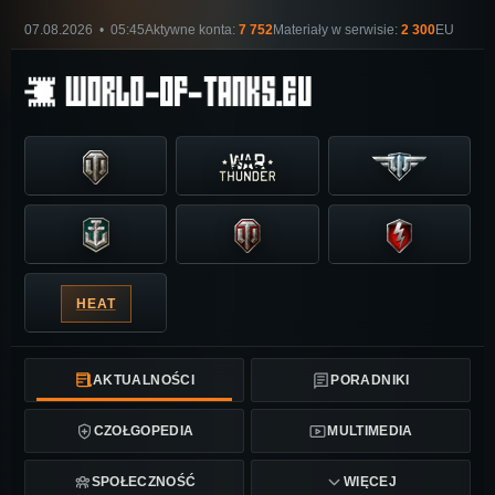
07.08.2026 • 05:45
Aktywne konta:
7 752
Materiały w serwisie:
2 300
EU
HEAT
AKTUALNOŚCI
PORADNIKI
CZOŁGOPEDIA
MULTIMEDIA
SPOŁECZNOŚĆ
WIĘCEJ