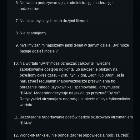
Nie wolno podszywać się za administrację, moderację i
redaktorów.
Nie piszemy całych zdań dużymi literami.
Nie spamujemy.
Myślimy zanim napiszemy jakiś temat w danym dziale. Być może
pasuje gdzieś indziej?
Na wortalu "BAN" może oznaczać całkowite i wieczne
zablokowanie dostępu do konta lub nałożenie blokady na
określony okres czasu - 24h, 72h, 7 dni, 14dni lub 30dni. Jeśli
naruszyłeś regulamin (najpoważniejsze przewinienia to:
obrażanie innego użytkownika i spamowanie), otrzymujesz
"BANa". Moderator decyduje na jak długo przyznać "BANa".
Recydywiści otrzymają w nagrodę usunięcie z listy użytkowników
wortalu.
Bezzasadne raportowanie postów będzie skutkowało otrzymaniem
"BANa".
World-of-Tanks.eu nie ponosi żadnej odpowiedzialności za treść