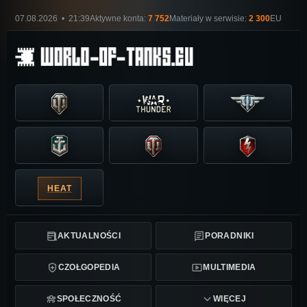
07.08.2026 • 21:39
Aktywne konta:
7 752
Materiały w serwisie:
2 300
EU
HEAT
AKTUALNOŚCI
PORADNIKI
CZOŁGOPEDIA
MULTIMEDIA
SPOŁECZNOŚĆ
WIĘCEJ