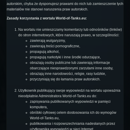
autorskim, chyba że dysponujesz prawami do nich lub zamieszczenie tych
materiałów nie stanowi naruszenia praw autorskich.
Zasady korzystania z wortalu World-of-Tanks.eu:
Na wortalu nie umieszczamy komentarzy lub odnośników (linków)
do stron internetowych, które naruszają prawo, w szczególności:
zawierają wulgaryzmy,
zawierają treści pornograficzne,
propagują alkohol,
propagują narkotyki i inne środki odurzające,
obrażają osoby publiczne lub zawierają informacje
obarczające niesprawdzonymi zarzutami inne osoby,
obrażają inne narodowości, religie, rasy ludzkie,
przyczyniają się do łamania praw autorskich.
Użytkownik publikujący swoje wypowiedzi na wortalu upoważnia
nieodpłatnie Administratora World-of-Tanks.eu do:
zapisywania publikowanych wypowiedzi w pamięci
komputera,
obróbki cyfrowej celem dostosowania ich do wymogów
World-of-Tanks.eu,
publikowania i rozpowszechniania nadesłanych przez
użytkownika wypowiedzi w sieci Internet,