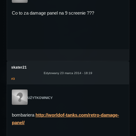
Co to za damage panel na 9 screenie ???
skater21
Edytowany 23 marca 2014 - 18:19
#3
UŻYTKOWNICY
bombariera
http://worldof-tanks.com/retro-damage-
panel/