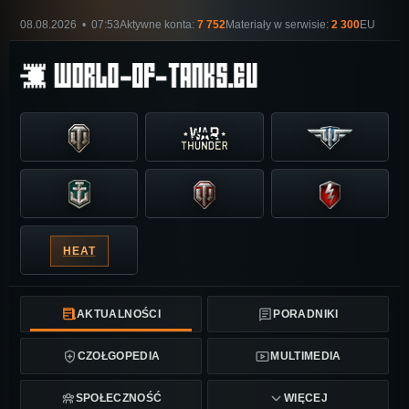
08.08.2026 • 07:53
Aktywne konta:
7 752
Materiały w serwisie:
2 300
EU
HEAT
AKTUALNOŚCI
PORADNIKI
CZOŁGOPEDIA
MULTIMEDIA
SPOŁECZNOŚĆ
WIĘCEJ