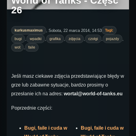
World of Tanks - Część
26
, Sobota, 22 marca 2014, 14:53
kurkusmaximus
Tagi:
,
,
,
,
,
,
bugi
wpadki
grafika
zdjęcia
czołgi
pojazdy
,
wot
faile
Jeśli masz ciekawe zdjęcia przedstawiające błędy w
grze lub zabawne sytuacje, bardzo prosimy o
przesłanie ich na adres:
wortal@world-of-tanks.eu
Poprzednie części:
Bugi, faile i cuda w
Bugi, faile i cuda w