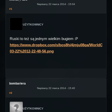
Napisany 22 marca 2014 - 15:04
#1
UŻYTKOWNICY
Ruski to też są jednym wielkim bugiem :P
https://www.dropbox.com/s/bos8hi4jmju08qa/WorldOfTan
03-22%2012-22-48-56.png
bombariera
Napisany 22 marca 2014 - 15:40
#2
UŻYTKOWNICY