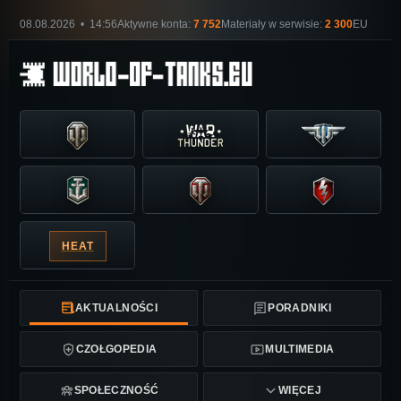
08.08.2026 • 14:56
Aktywne konta:
7 752
Materiały w serwisie:
2 300
EU
HEAT
AKTUALNOŚCI
PORADNIKI
CZOŁGOPEDIA
MULTIMEDIA
SPOŁECZNOŚĆ
WIĘCEJ