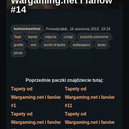
Wargaming.net i fanów
#14
, Poniedziałek, 16 września 2013, 19:24
kurkusmaximus
,
,
,
,
Tagi:
tapety
zdjęcia
czołgi
pojazdy pancerne
,
,
,
,
,
grafiki
wot
world of tanks
wallpapers
tanks
photo
Poprzednie paczki znajdziecie tutaj:
Tapety od
Tapety od
Wargaming.net i fanów
Wargaming.net i fanów
#1
#11
Tapety od
Tapety od
Wargaming.net i fanów
Wargaming.net i fanów