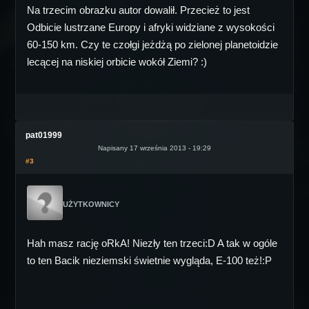
Na trzecim obrazku autor dowalił. Przecież to jest
Odbicie lustrzane Europy i afryki widziane z wysokości
60-150 km. Czy te czołgi jeżdżą po zielonej planetoidzie
lecącej na niskiej orbicie wokół Ziemi? :)
pat01999
Napisany 17 września 2013 - 19:29
#3
UŻYTKOWNICY
Hah masz rację oRkA! Niezły ten trzeci:D A tak w ogóle
to ten Bacik nieziemski świetnie wygląda, E-100 też!:P