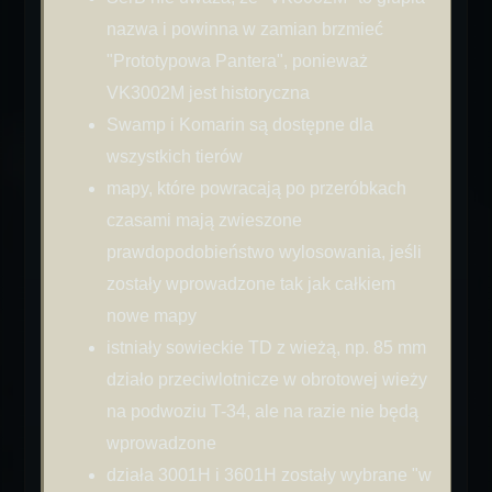
nazwa i powinna w zamian brzmieć
"Prototypowa Pantera", ponieważ
VK3002M jest historyczna
Swamp i Komarin są dostępne dla
wszystkich tierów
mapy, które powracają po przeróbkach
czasami mają zwieszone
prawdopodobieństwo wylosowania, jeśli
zostały wprowadzone tak jak całkiem
nowe mapy
istniały sowieckie TD z wieżą, np. 85 mm
działo przeciwlotnicze w obrotowej wieży
na podwoziu T-34, ale na razie nie będą
wprowadzone
działa 3001H i 3601H zostały wybrane "w