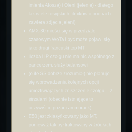
imienia Alosza) i Oleni (jelenie) - dlatego
tak wiele rosyjskich filmików o noobach
zawiera zdjęcia jeleni)
AMX-30 mieści się w przedziale
czasowym WoTa i być może pojawi się
jako drugi francuski top MT
liczba HP czołgu nie ma nic wspólnego z
pancerzem, służy balansowi
(o ile SS dobrze zrozumiał) nie planuje
się wprowadzenia kolejnych opcji
umożliwiających zniszczenie czołgu 1-2
strzałami (obecnie istniejące to
oczywiście pożar i ammorack)
E50 jest zklasyfikowany jako MT,
ponieważ tak był traktowany w źródłach