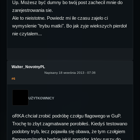
Up. Możesz być dumny bo twój post zachecil mnie do
zarejestrowania sie.
Ale to nieistotne. Powiedz mi ile czasu zajelo ci
wymyslenie "trybu matki". Bo jak zyje wiekszych pierdoł
nie czytalem...
Walter_NovotnyPL
Napisany 18 września 2013 - 07:36
#6
UŻYTKOWNICY
oRKA chciał zrobić podróbę czołgu flagowego w GuP.
Trochę to zbyt zagmatwane porobiłeś. Kiedyś testowano
podobny tryb, lecz pojawiła się obawa, że tym czołgiem
flagowym/matką będzie jakiś pomidor, który ruszy do