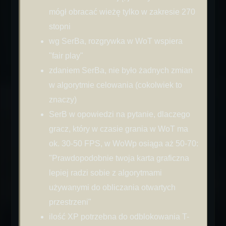
mógł obracać wieżę tylko w zakresie 270
stopni
wg SerBa, rozgrywka w WoT wspiera
"fair play"
zdaniem SerBa, nie było żadnych zmian
w algorytmie celowania (cokolwiek to
znaczy)
SerB w opowiedzi na pytanie, dlaczego
gracz, który w czasie grania w WoT ma
ok. 30-50 FPS, w WoWp osiąga aż 50-70:
"Prawdopodobnie twoja karta graficzna
lepiej radzi sobie z algorytmami
używanymi do obliczania otwartych
przestrzeni"
ilość XP potrzebna do odblokowania T-