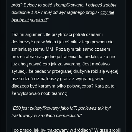
próg? Byłoby to dość skomplikowane. I gdybyś zdobył
dokładnie 1 XP mniej od wymaganego progu -
czy nie
byłoby ci przykro?
"
Też mi argument. Ile przykrości potrafi czasami
dostarczyć gra w Wota i jakoś nikt z tego powodu nie
zmienia systemu MM. Poza tym tak samo czasem
może zabraknąć jednego trafienia do medalu, a za nie
już chcą dawać exp jak za wygraną. Jest mnóstwo
sytuacji, że będac w przegranej drużynie robi się więcej
uszkodzeń niż najlepszy gracz z wygranej, więc
dlaczego być karanym tylko połową expa? Kara za to,
że wylosowało noob team? :)
"E50 jest zklasyfikowany jako MT, ponieważ tak był
traktowany w źródłach niemieckich."
I co z tego, jak był traktowany w źródłach? W grze zrobili