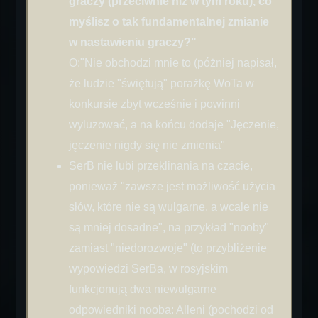
graczy (przeciwnie niż w tym roku), co
myślisz o tak fundamentalnej zmianie
w nastawieniu graczy?"
O:"Nie obchodzi mnie to (póżniej napisał,
że ludzie "świętują" porażkę WoTa w
konkursie zbyt wcześnie i powinni
wyluzować, a na końcu dodaje "Jęczenie,
jęczenie nigdy się nie zmienia"
SerB nie lubi przeklinania na czacie,
ponieważ "zawsze jest możliwość użycia
słów, które nie są wulgarne, a wcale nie
są mniej dosadne", na przykład "nooby"
zamiast "niedorozwoje" (to przybliżenie
wypowiedzi SerBa, w rosyjskim
funkcjonują dwa niewulgarne
odpowiedniki nooba: Alleni (pochodzi od