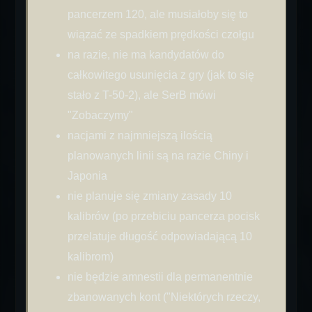
pancerzem 120, ale musiałoby się to
wiązać ze spadkiem prędkości czołgu
na razie, nie ma kandydatów do
całkowitego usunięcia z gry (jak to się
stało z T-50-2), ale SerB mówi
"Zobaczymy"
nacjami z najmniejszą ilością
planowanych linii są na razie Chiny i
Japonia
nie planuje się zmiany zasady 10
kalibrów (po przebiciu pancerza pocisk
przelatuje długość odpowiadającą 10
kalibrom)
nie będzie amnestii dla permanentnie
zbanowanych kont ("Niektórych rzeczy,