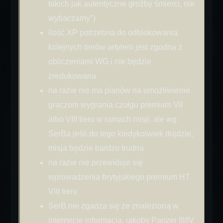
takich jak autentyczne groźby śmierci, nie
wybaczamy")
ilość XP potrzebna do odblokowania
kolejnych tierów artylerii jest zgodna z
obliczeniami WG i nie będzie
zredukowana
na razie nie ma planów na umożliwienie
graczom wygrania czołgu premium VII
albo VIII tieru w ramach misji, ale wg
SerBa jeśli do tego kiedykolwiek dojdzie,
misja będzie bardzo trudna
na razie nie przewiduje się
wprowadzenia brytyjskiego premium HT
VIII tieru
SerB nie zgadza się ze znalezioną w
internecie informacją, jakoby Panzer III/IV