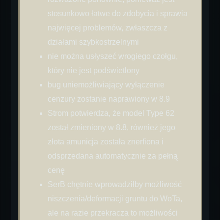
stosunkowo łatwe do zdobycia i sprawia
najwięcej problemów, zwłaszcza z
działami szybkostrzelnymi
nie można usłyszeć wrogiego czołgu,
który nie jest podświetlony
bug uniemożliwiający wyłączenie
cenzury zostanie naprawiony w 8.9
Strom potwierdza, że model Type 62
został zmieniony w 8.8, również jego
złota amunicja została znerfiona i
odsprzedana automatycznie za pełną
cenę
SerB chętnie wprowadziłby możliwość
niszczenia/deformacji gruntu do WoTa,
ale na razie przekracza to możliwości