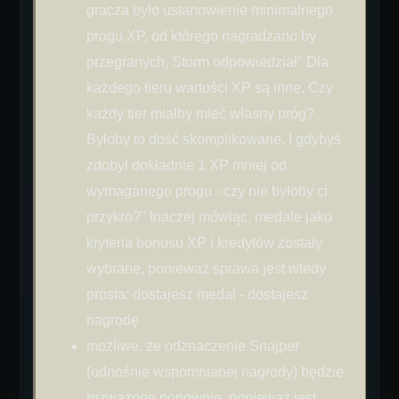
gracza było ustanowienie minimalnego
progu XP, od którego nagradzano by
przegranych, Storm odpowiedział" Dla
każdego tieru wartości XP są inne. Czy
każdy tier miałby mieć własny próg?
Byłoby to dość skomplikowane. I gdybyś
zdobył dokładnie 1 XP mniej od
wymaganego progu - czy nie byłoby ci
przykro?" Inaczej mówiąc, medale jako
kryteria bonusu XP i kredytów zostały
wybrane, ponieważ sprawa jest wtedy
prosta: dostajesz medal - dostajesz
nagrodę
możliwe, że odznaczenie Snajper
(odnośnie wspomnianej nagrody) będzie
rozważone ponownie, ponieważ jest