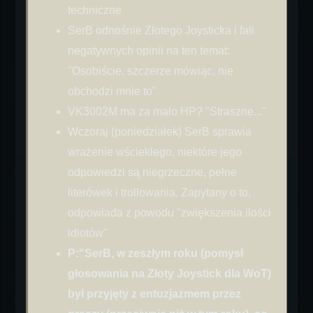
techniczne
SerB odnośnie Złotego Joysticka i fali
negatywnych opinii na ten temat:
"Osobiście, szczerze mówiąc, nie
obchodzi mnie to"
VK3002M ma za mało HP? "Straszne..."
Wczoraj (poniedziałek) SerB sprawia
wrażenie wściekłego, niektóre jego
odpowiedzi są niegrzeczne, pełne
literówek i trollowania. Zapytany o to,
odpowiada z powodu "zwiększenia ilości
idiotów"
P:"SerB, w zeszłym roku (pomysł
głosowania na Złoty Joystick dla WoT)
był przyjęty z entuzjazmem przez