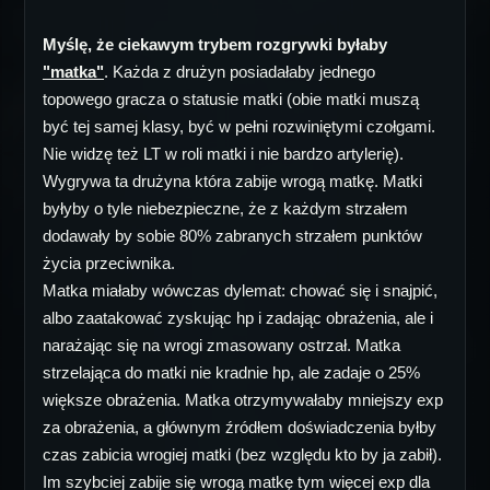
Myślę, że ciekawym trybem rozgrywki byłaby
"matka"
. Każda z drużyn posiadałaby jednego
topowego gracza o statusie matki (obie matki muszą
być tej samej klasy, być w pełni rozwiniętymi czołgami.
Nie widzę też LT w roli matki i nie bardzo artylerię).
Wygrywa ta drużyna która zabije wrogą matkę. Matki
byłyby o tyle niebezpieczne, że z każdym strzałem
dodawały by sobie 80% zabranych strzałem punktów
życia przeciwnika.
Matka miałaby wówczas dylemat: chować się i snajpić,
albo zaatakować zyskując hp i zadając obrażenia, ale i
narażając się na wrogi zmasowany ostrzał. Matka
strzelająca do matki nie kradnie hp, ale zadaje o 25%
większe obrażenia. Matka otrzymywałaby mniejszy exp
za obrażenia, a głównym źródłem doświadczenia byłby
czas zabicia wrogiej matki (bez względu kto by ja zabił).
Im szybciej zabije się wrogą matkę tym więcej exp dla