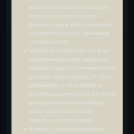
warianty (np uwzględnianie zadanych
uszkodzeń) są gorsze z różnych
powodów (a gdy w końcu zniecierpliwił
się pytaniami o to samo, odpowiedział
"zazdrość jest zła")
odnośnie tej samej kwestii, inny gracz
zaproponował po prostu nagradzanie
najlepszych graczy z pokonanej drużyny,
tych którzy zdobyli najwięcej XP. Storm
odpowiedział, że wtedy również w
przypadku przegranych 15-0, gdy nikt nie
wykazał prawdziwie bohaterskiego
oporu, "najlepsi" gracze byliby
nagradzani, a to byłoby głupie.
w związku z tym kolejną propozycją