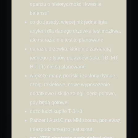
oparciu o historyczność i kwestie
balansu"
co do zasady, więcej niż jedna linia
artylerii dla danego drzewka jest możliwa,
ale na razie nie jest to planowane
na razie drzewka, które nie zawierają
jednego z typów pojazdów (arta, TD, MT,
HT, LT) nie są planowane
większe mapy, pociski i zasłony dymne,
czołgi rakietowe, nowe wyposażenie
dodatkowe i skille załogi "będą gotowe,
gdy będą gotowe"
dużo ludzi kupiło T-34-3
Panzer I Ausf.C ma MM scouta, ponieważ
(niespodzianka) to jest scout