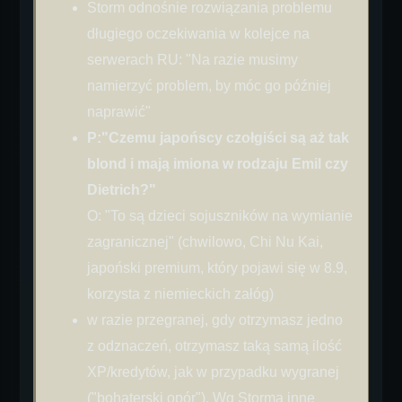
Storm odnośnie rozwiązania problemu
długiego oczekiwania w kolejce na
serwerach RU: "Na razie musimy
namierzyć problem, by móc go później
naprawić"
P:"Czemu japońscy czołgiści są aż tak
blond i mają imiona w rodzaju Emil czy
Dietrich?"
O: "To są dzieci sojuszników na wymianie
zagranicznej" (chwilowo, Chi Nu Kai,
japoński premium, który pojawi się w 8.9,
korzysta z niemieckich załóg)
w razie przegranej, gdy otrzymasz jedno
z odznaczeń, otrzymasz taką samą ilość
XP/kredytów, jak w przypadku wygranej
("bohaterski opór"). Wg Storma inne