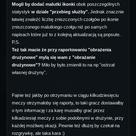
Mogli by dodać malutki ikonki
obok poszczególnych
statystyk
w dziale "przebieg służby".
Jednak znacznie
łatwiej znaleźć liczbę zniszczonych czołgów po ikonie
zniszczonego malutkiego czołgu niż po samych
napisach które już to z kolejną aktualizacją są popsute.
P.S.
Też tak macie że przy raportowaniu "obrażenia
drużynowe" mylą się wam z "obrażanie
drużynowe"?
Miło by było zmienili to na np "ostrzał
własnej drużyny".
Fajnie też jakby po otrzymaniu w ciągu kilkudziesięciu
meczy otrzymałoby się raporty, to taki gracz dostawałby
o tym informację i za karę musiałby grać przez
kilkadziesiąt meczy z sobie podobnymi w drużynie, przy
każdej możliwej okazji. Pewnie też dłużej by czekał na
rozgrywkę, ale taka kara :)