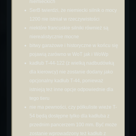
niemieckich
SerB twierdzi, że niemiecki silnik o mocy
1200 nie istniał w rzeczywistości
niektóre francuskie silniki również są
nierealistycznie mocne
bitwy garażowe i historyczne w końcu się
pojawią zarówno w WoT jak i WoWp
kadłub T-44-122 (z wielką nadbudówką
dla kierowcy) nie zostanie dodany jako
opcjonalny kadłub T-44, ponieważ
istnieją też inne opcje odpowiednie dla
tego tieru
nie ma pewności, czy półkuliste wieże T-
54 będą dostępne tylko dla kadłuba z
przednim pancerzem 100 mm. Być może
zostanie wprowadzony też kadłub z