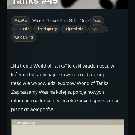
Tanks #49
, Wtorek, 17 września 2013, 15:52
MatiAu
Tagi:
,
,
,
,
na tropie
developerzy
odpowiedzi
pytania
wargaming
„Na tropie World of Tanks” to cykl wiadomości, w
którym zbieramy najciekawsze i najbardziej
treściwie wypowiedzi twórców World of Tanks.
Zapraszamy Was na kolejną porcję nowych
informacji na temat gry, przekazanych społeczności
przez deweloperów.
wargaming