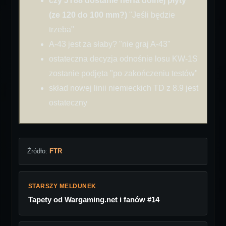
czy JT88 dostanie nerfa dolnej płyty
(ze 120 do 100 mm?)
"Jeśli będzie
trzeba"
A-43 jest za słaby? "nie graj A-43"
ostateczna decyzja odnośnie losu KW-1S
zostanie podjęta "po zakończeniu testów"
skład nowej linii niemieckich TD z 8.9 jest
ostateczny
Źródło:
FTR
STARSZY MELDUNEK
Tapety od Wargaming.net i fanów #14