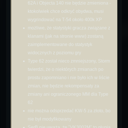
62A i Objecta 140 nie będzie zmieniona -
ktokolwiek chce odkryć obydwa, musi
wygrindować na T-54 około 400k XP
możliwe, że statystyki gracza związane z
klanami (jak na stronie www) zostaną
zaimplementowane do statystyk
widocznych z poziomu gry
Type 62 został nieco zmniejszony, Storm
twierdzi, że o niektórych zmianach po
prostu zapomniano i nie było ich w liście
zmian, nie będzie rekompensaty za
zmiany ani ograniczonego MM dla Type
62
nie można odsprzedać KW-5 za złoto, bo
nie był modyfikowany
SerB nie uważa, że "VK3002M" to głupia