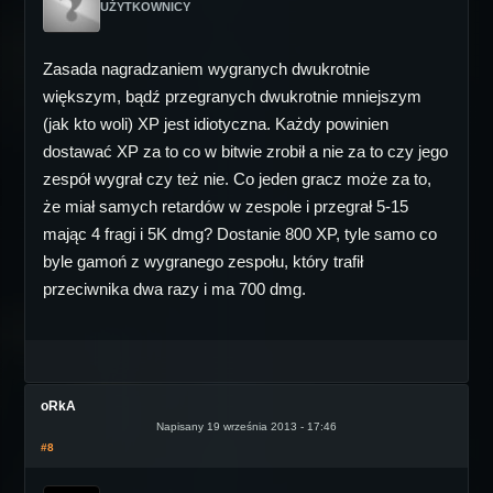
UŻYTKOWNICY
Zasada nagradzaniem wygranych dwukrotnie
większym, bądź przegranych dwukrotnie mniejszym
(jak kto woli) XP jest idiotyczna. Każdy powinien
dostawać XP za to co w bitwie zrobił a nie za to czy jego
zespół wygrał czy też nie. Co jeden gracz może za to,
że miał samych retardów w zespole i przegrał 5-15
mając 4 fragi i 5K dmg? Dostanie 800 XP, tyle samo co
byle gamoń z wygranego zespołu, który trafił
przeciwnika dwa razy i ma 700 dmg.
oRkA
Napisany 19 września 2013 - 17:46
#8