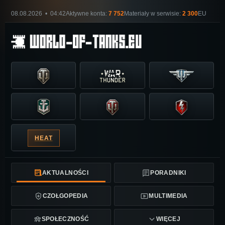
08.08.2026 • 04:42
Aktywne konta:
7 752
Materiały w serwisie:
2 300
EU
HEAT
AKTUALNOŚCI
PORADNIKI
CZOŁGOPEDIA
MULTIMEDIA
SPOŁECZNOŚĆ
WIĘCEJ