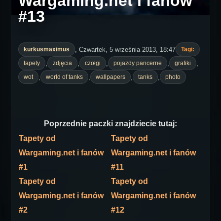
Wargaming.net i fanów
#13
, Czwartek, 5 września 2013, 18:47
kurkusmaximus
Tagi:
,
,
,
,
,
tapety
zdjęcia
czołgi
pojazdy pancerne
grafiki
,
,
,
,
wot
world of tanks
wallpapers
tanks
photo
Poprzednie paczki znajdziecie tutaj:
Tapety od
Tapety od
Wargaming.net i fanów
Wargaming.net i fanów
#1
#11
Tapety od
Tapety od
Wargaming.net i fanów
Wargaming.net i fanów
#2
#12