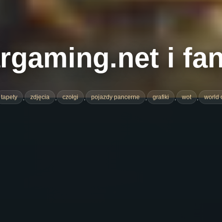
rgaming.net i fa
,
,
,
,
,
,
tapety
zdjęcia
czołgi
pojazdy pancerne
grafiki
wot
world 