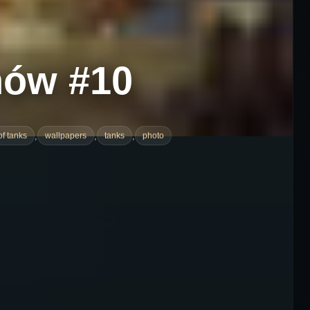
nów #10
,
,
,
of tanks
wallpapers
tanks
photo