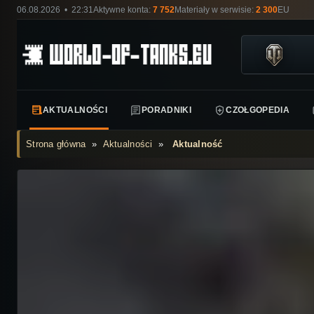
06.08.2026 • 22:31
Aktywne konta:
7 752
Materiały w serwisie:
2 300
EU
AKTUALNOŚCI
PORADNIKI
CZOŁGOPEDIA
Strona główna
»
Aktualności
»
Aktualność