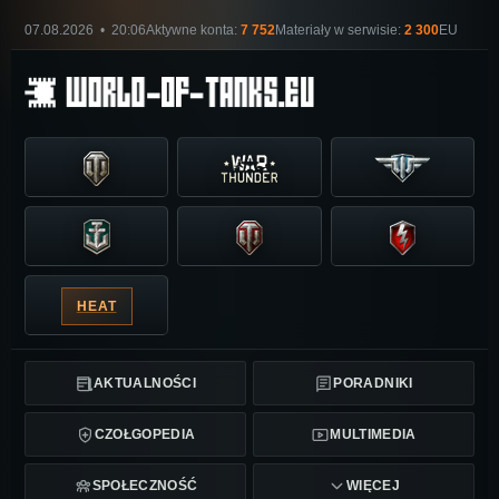
07.08.2026 • 20:06
Aktywne konta:
7 752
Materiały w serwisie:
2 300
EU
HEAT
AKTUALNOŚCI
PORADNIKI
CZOŁGOPEDIA
MULTIMEDIA
SPOŁECZNOŚĆ
WIĘCEJ