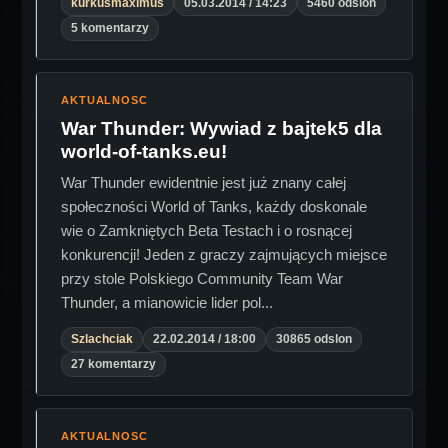
kurkusmaximus
05.03.2014 / 14:23
5460 odslon
5 komentarzy
AKTUALNOSC
War Thunder: Wywiad z bajtek5 dla
world-of-tanks.eu!
War Thunder ewidentnie jest już znany całej
społeczności World of Tanks, każdy doskonale
wie o Zamkniętych Beta Testach i o rosnącej
konkurencji! Jeden z graczy zajmujących miejsce
przy stole Polskiego Community Team War
Thunder, a mianowicie lider pol...
Szlachciak
22.02.2014 / 18:00
30865 odslon
27 komentarzy
AKTUALNOSC