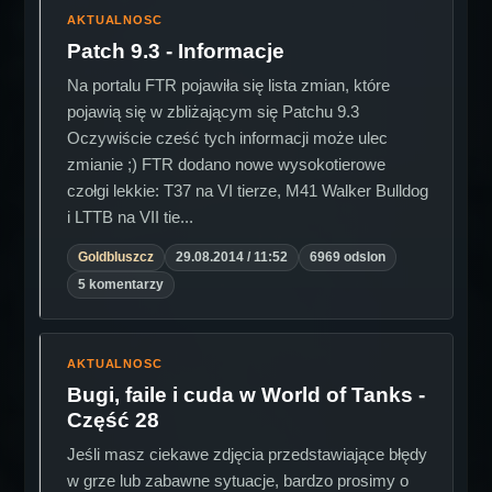
AKTUALNOSC
Patch 9.3 - Informacje
Na portalu FTR pojawiła się lista zmian, które
pojawią się w zbliżającym się Patchu 9.3
Oczywiście cześć tych informacji może ulec
zmianie ;) FTR dodano nowe wysokotierowe
czołgi lekkie: T37 na VI tierze, M41 Walker Bulldog
i LTTB na VII tie...
Goldbluszcz
29.08.2014 / 11:52
6969 odslon
5 komentarzy
AKTUALNOSC
Bugi, faile i cuda w World of Tanks -
Część 28
Jeśli masz ciekawe zdjęcia przedstawiające błędy
w grze lub zabawne sytuacje, bardzo prosimy o