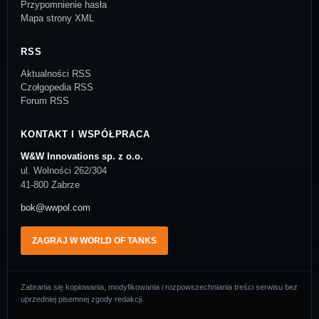
Przypomnienie hasła
Mapa strony XML
RSS
Aktualności RSS
Czołgopedia RSS
Forum RSS
KONTAKT I WSPÓŁPRACA
W&W Innovations sp. z o.o.
ul. Wolności 262/304
41-800 Zabrze
bok@wwpol.com
ZAGRAJ W WORLD OF TANKS
Zabrania się kopiowania, modyfikowania i rozpowszechniania treści serwisu bez
uprzedniej pisemnej zgody redakcji.