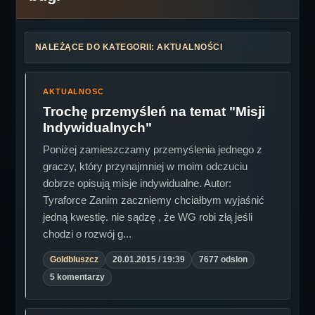
NALEŻĄCE DO KATEGORII: AKTUALNOŚCI
AKTUALNOSC
Trochę przemyśleń na temat "Misji
Indywidualnych"
Poniżej zamieszczamy przemyślenia jednego z
graczy, który przynajmniej w moim odczuciu
dobrze opisują misje indywidualne. Autor:
Tyraforce Zanim zaczniemy chciałbym wyjaśnić
jedną kwestię. nie sądzę , że WG robi złą jeśli
chodzi o rozwój g...
Goldbluszcz
20.01.2015 / 19:39
7677 odslon
5 komentarzy