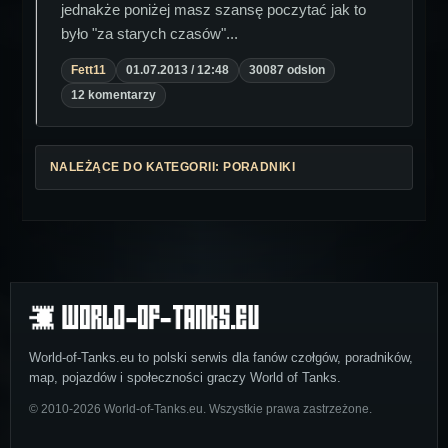
jednakże poniżej masz szansę poczytać jak to
było "za starych czasów"...
Fett11
01.07.2013 / 12:48
30087 odslon
12 komentarzy
NALEŻĄCE DO KATEGORII: PORADNIKI
World-of-Tanks.eu to polski serwis dla fanów czołgów, poradników,
map, pojazdów i społeczności graczy World of Tanks.
© 2010-2026 World-of-Tanks.eu. Wszystkie prawa zastrzeżone.