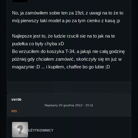
No, ja zamówiłem sobie ten za 19zł, z uwagi na to że to
mój pierwszy taki model a po za tym cienko z kasą ;p
Najlepsze jest to, że ludzie rzucili sie na to jak na te
pudełka co były chyba xD
Bo wrzuciłem do koszyka T-34, a jakąś nie całą godzinę
później gdy chciałem zamówić, skończyły się im już w
magazynie :D ... i kupiłem, chaffee bo go lubie ;D
verde
Napisany 20 grudnia 2012 - 15:11
#21
UŻYTKOWNICY