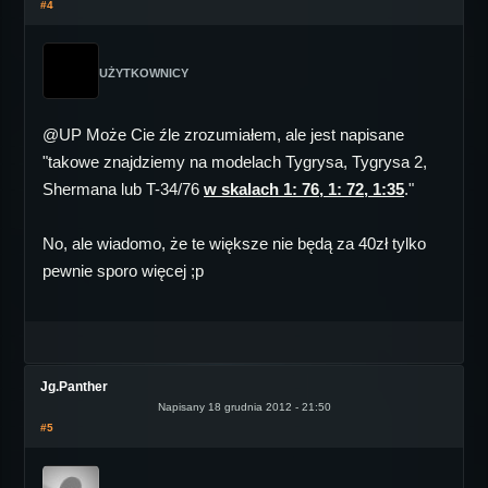
#4
UŻYTKOWNICY
@UP Może Cie źle zrozumiałem, ale jest napisane
"takowe znajdziemy na modelach Tygrysa, Tygrysa 2,
Shermana lub T-34/76
w skalach 1: 76, 1: 72, 1:35
."
No, ale wiadomo, że te większe nie będą za 40zł tylko
pewnie sporo więcej ;p
Jg.Panther
Napisany 18 grudnia 2012 - 21:50
#5