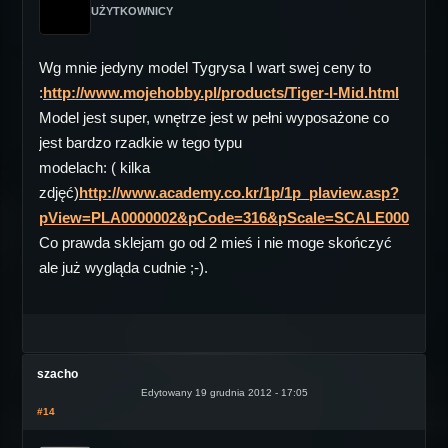
UŻYTKOWNICY
Wg mnie jedyny model Tygrysa I wart swej ceny to
:
http://www.mojehobby.pl/products/Tiger-I-Mid.html
Model jest super, wnętrze jest w pełni wyposażone co
jest bardzo rzadkie w tego typu
modelach: ( kilka
zdjęć)
http://www.academy.co.kr/1p/1p_plaview.asp?
pView=PLA0000002&pCode=316&pScale=SCALE00001
Co prawda sklejam go od 2 mieś i nie moge skończyć
ale już wygląda cudnie ;-).
szacho
Edytowany 19 grudnia 2012 - 17:05
#14