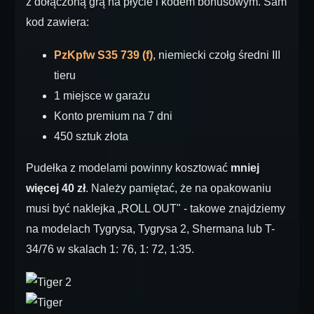
z dołączoną grą na płycie i kodem bonusowym. Sam
kod zawiera:
PzKpfw S35 739 (f)
, niemiecki czołg średni III
tieru
1 miejsce w garażu
Konto premium na 7 dni
450 sztuk złota
Pudełka z modelami powinny kosztować
mniej
więcej 40 zł
. Należy pamiętać, że na opakowaniu
musi być naklejka „ROLL OUT" - takowe znajdziemy
na modelach Tygrysa, Tygrysa 2, Shermana lub T-
34/76 w skalach 1: 76, 1: 72, 1:35.