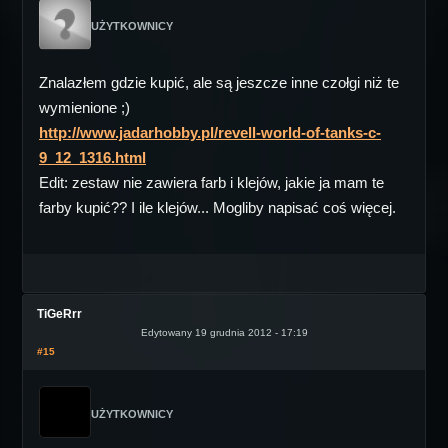
UŻYTKOWNICY
Znalazłem gdzie kupić, ale są jeszcze inne czołgi niż te
wymienione ;)
http://www.jadarhobby.pl/revell-world-of-tanks-c-
9_12_1316.html
Edit: zestaw nie zawiera farb i klejów, jakie ja mam te
farby kupić?? I ile klejów... Mogliby napisać coś więcej.
TiGeRrr
Edytowany 19 grudnia 2012 - 17:19
#15
UŻYTKOWNICY