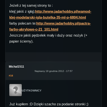
Jeżeli z tej samej strony to :
klej( jakiś z igłą);
http://www.jadarhobby.pl/wamod-
klej-modelarski-igla-butelka-35-ml-p-6804.html
farby polecam te:
http://www.jadarhobby.pl/pactra-
farby-akrylowe-c-21_101.html
Jeszcze jakiś pędzelek mały i duży oraz nożyk (+
papier ścierny).
Michal1511
Napisany 19 grudnia 2012 - 17:57
#16
UŻYTKOWNICY
Już kupiłem :D Dzięki szacho za podanie stronki ;)