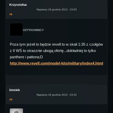
Krzysztofua
Napisany 18 grudnia 2012 - 23:03
#8
UŻYTKOWNICY
Poza tym jeżeli to będzie revell to w skali 1:35 z czołgów
z II WŚ to strasznie ubogą ofertę...dokładniej to tylko
panthere i pattona;D
http://www.revell.com/model-kits/military/index4.html
ktosiek
Napisany 18 grudnia 2012 - 23:42
#9