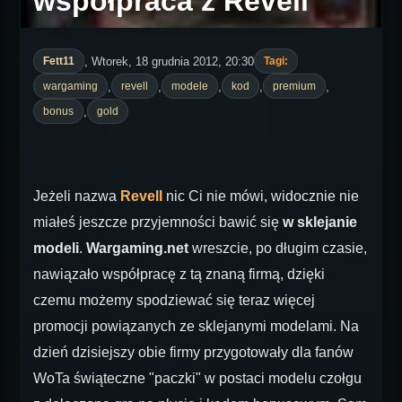
współpraca z Revell
, Wtorek, 18 grudnia 2012, 20:30
Fett11
Tagi:
,
,
,
,
,
wargaming
revell
modele
kod
premium
,
bonus
gold
Jeżeli nazwa
Revell
nic Ci nie mówi, widocznie nie
miałeś jeszcze przyjemności bawić się
w sklejanie
modeli
.
Wargaming.net
wreszcie, po długim czasie,
nawiązało współpracę z tą znaną firmą, dzięki
czemu możemy spodziewać się teraz więcej
promocji powiązanych ze sklejanymi modelami. Na
dzień dzisiejszy obie firmy przygotowały dla fanów
WoTa świąteczne "paczki" w postaci modelu czołgu