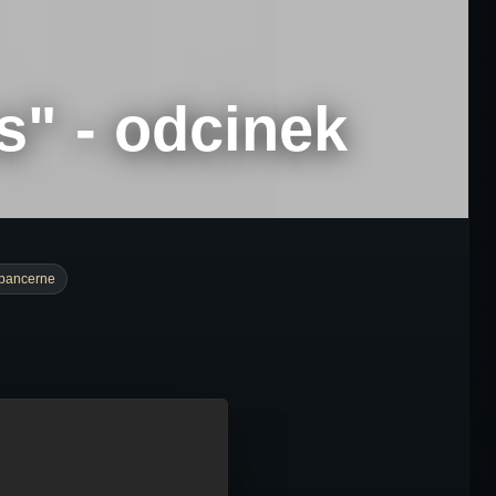
" - odcinek
 pancerne