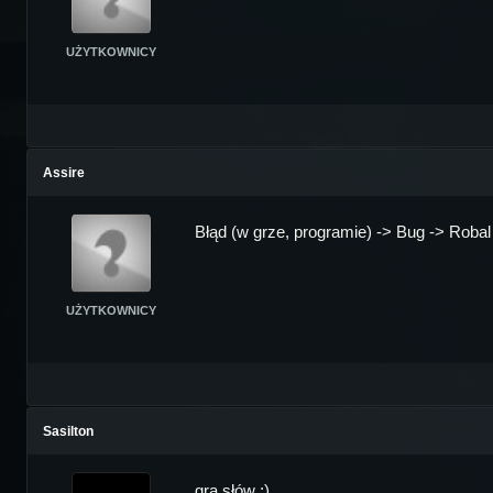
UŻYTKOWNICY
Assire
Błąd (w grze, programie) -> Bug -> Robal
UŻYTKOWNICY
Sasilton
gra słów :)