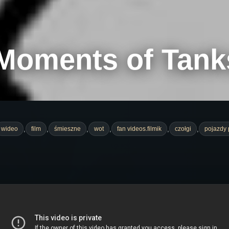
Moments of Tanks
,
,
,
,
,
,
wideo
film
śmieszne
wot
fan videos.filmik
czołgi
pojazdy