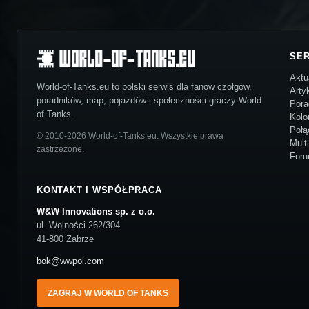
SE
Aktu
World-of-Tanks.eu to polski serwis dla fanów czołgów,
Arty
poradników, map, pojazdów i społeczności graczy World
Pora
of Tanks.
Kolo
Połą
© 2010-2026 World-of-Tanks.eu. Wszystkie prawa
Mult
zastrzeżone.
For
KONTAKT I WSPÓŁPRACA
W&W Innovations sp. z o.o.
ul. Wolności 262/304
41-800 Zabrze
bok@wwpol.com
ZAGRAJ W WORLD OF TANKS