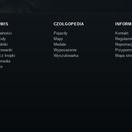
RWIS
CZOŁGOPEDIA
INFORM
alności
Pojazdy
Kontakt
kuły
Mapy
Regulami
dniki
Medale
Rejestrac
rowanki
Wyposażenie
Przypomn
cz kropki
Wyszukiwarka
Mapa str
imedia
um