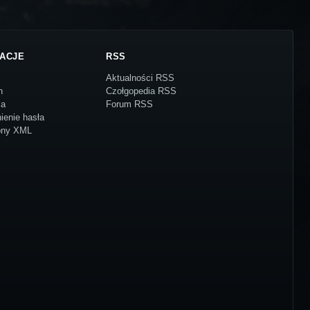
ACJE
RSS
Aktualności RSS
n
Czołgopedia RSS
ja
Forum RSS
ienie hasła
ony XML