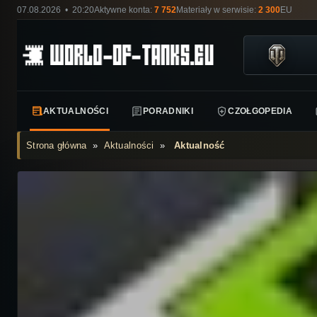
07.08.2026 • 20:20
Aktywne konta:
7 752
Materiały w serwisie:
2 300
EU
AKTUALNOŚCI
PORADNIKI
CZOŁGOPEDIA
Strona główna
»
Aktualności
»
Aktualność