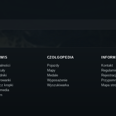
RWIS
CZOŁGOPEDIA
INFORM
alności
Pojazdy
Kontakt
kuły
Mapy
Regulami
dniki
Medale
Rejestrac
rowanki
Wyposażenie
Przypomn
cz kropki
Wyszukiwarka
Mapa str
imedia
um