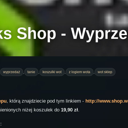
ks Shop - Wyprz
,
,
,
,
wyprzedaż
tanie
koszulki wot
z logiem wota
wot sklep
epu
, którą znajdziecie pod tym linkiem -
http://www.shop.w
ienionych niżej koszulek do
19,90 zł
.
: