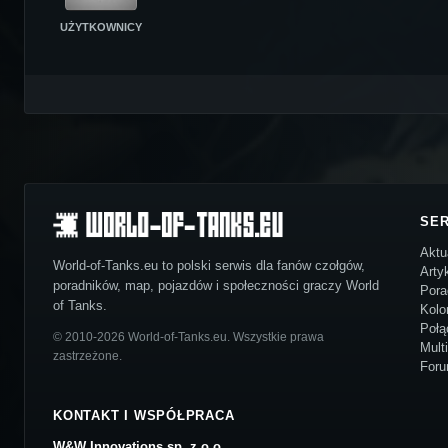
UŻYTKOWNICY
SE
Aktu
World-of-Tanks.eu to polski serwis dla fanów czołgów,
Arty
poradników, map, pojazdów i społeczności graczy World
Pora
of Tanks.
Kolo
Połą
© 2010-2026 World-of-Tanks.eu. Wszystkie prawa
Mult
zastrzeżone.
For
KONTAKT I WSPÓŁPRACA
W&W Innovations sp. z o.o.