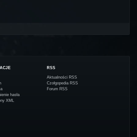
ACJE
RSS
Aktualności RSS
n
Czołgopedia RSS
ja
Forum RSS
ienie hasła
ony XML