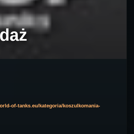
edaż
orld-of-tanks.eu/kategoria/koszulkomania-