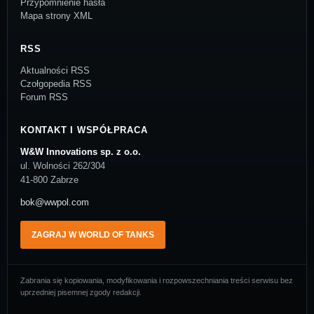
Przypomnienie hasła
Mapa strony XML
RSS
Aktualności RSS
Czołgopedia RSS
Forum RSS
KONTAKT I WSPÓŁPRACA
W&W Innovations sp. z o.o.
ul. Wolności 262/304
41-800 Zabrze
bok@wwpol.com
ZAGRAJ W WORLD OF TANKS
Zabrania się kopiowania, modyfikowania i rozpowszechniania treści serwisu bez
uprzedniej pisemnej zgody redakcji.