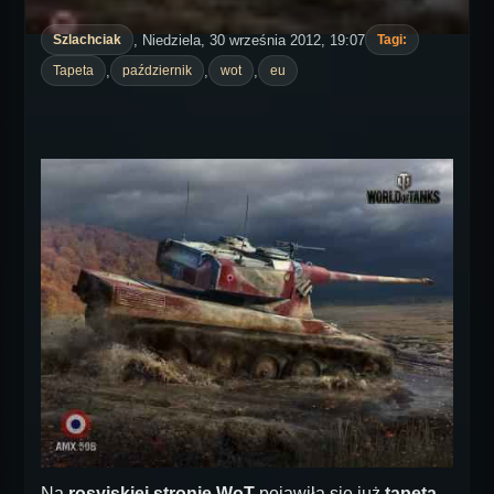
, Niedziela, 30 września 2012, 19:07
Szlachciak
Tagi:
,
,
,
Tapeta
październik
wot
eu
Na
rosyjskiej stronie WoT
pojawiła się już
tapeta