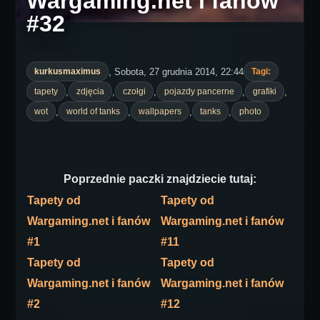
Wargaming.net i fanów
#32
, Sobota, 27 grudnia 2014, 22:44
kurkusmaximus
Tagi:
,
,
,
,
,
tapety
zdjęcia
czołgi
pojazdy pancerne
grafiki
,
,
,
,
wot
world of tanks
wallpapers
tanks
photo
Poprzednie paczki znajdziecie tutaj:
Tapety od
Tapety od
Wargaming.net i fanów
Wargaming.net i fanów
#1
#11
Tapety od
Tapety od
Wargaming.net i fanów
Wargaming.net i fanów
#2
#12