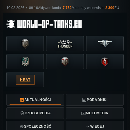
10.08.2026 • 09:16
Aktywne konta:
7 752
Materiały w serwisie:
2 300
EU
HEAT
AKTUALNOŚCI
PORADNIKI
CZOŁGOPEDIA
MULTIMEDIA
SPOŁECZNOŚĆ
WIĘCEJ