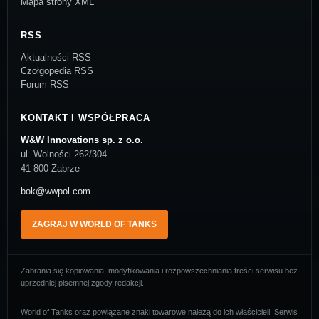
Mapa strony XML
RSS
Aktualności RSS
Czołgopedia RSS
Forum RSS
KONTAKT I WSPÓŁPRACA
W&W Innovations sp. z o.o.
ul. Wolności 262/304
41-800 Zabrze
bok@wwpol.com
ZAGRAJ W WORLD OF TANKS
Zabrania się kopiowania, modyfikowania i rozpowszechniania treści serwisu bez
uprzedniej pisemnej zgody redakcji.
World of Tanks oraz powiązane znaki towarowe należą do ich właścicieli. Serwis