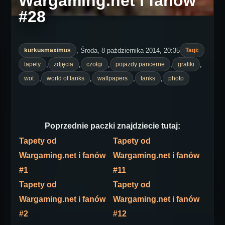
Wargaming.net i fanów
#28
, Środa, 8 października 2014, 20:35
kurkusmaximus
Tagi:
,
,
,
,
,
tapety
zdjęcia
czołgi
pojazdy pancerne
grafiki
,
,
,
,
wot
world of tanks
wallpapers
tanks
photo
Poprzednie paczki znajdziecie tutaj:
Tapety od
Tapety od
Wargaming.net i fanów
Wargaming.net i fanów
#1
#11
Tapety od
Tapety od
Wargaming.net i fanów
Wargaming.net i fanów
#2
#12