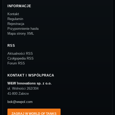
INFORMACJE
Kontakt
Regulamin
Rejestracja
Przypomnienie hasła
Mapa strony XML
RSS
Aktualności RSS
Czołgopedia RSS
Forum RSS
KONTAKT I WSPÓŁPRACA
W&W Innovations sp. z o.o.
ul. Wolności 262/304
41-800 Zabrze
bok@wwpol.com
ZAGRAJ W WORLD OF TANKS