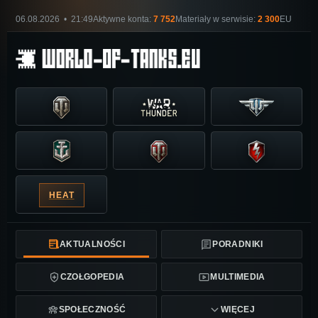
06.08.2026 • 21:49
Aktywne konta:
7 752
Materiały w serwisie:
2 300
EU
HEAT
AKTUALNOŚCI
PORADNIKI
CZOŁGOPEDIA
MULTIMEDIA
SPOŁECZNOŚĆ
WIĘCEJ