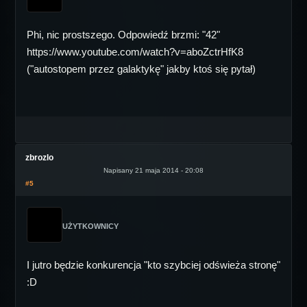
Phi, nic prostszego. Odpowiedź brzmi: "42"
https://www.youtube.com/watch?v=aboZctrHfK8
("autostopem przez galaktykę" jakby ktoś się pytał)
zbrozlo
Napisany 21 maja 2014 - 20:08
#5
UŻYTKOWNICY
I jutro będzie konkurencja "kto szybciej odświeża stronę"
:D