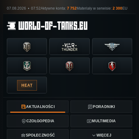
07.08.2026 • 07:52
Aktywne konta:
7 752
Materiały w serwisie:
2 300
EU
HEAT
AKTUALNOŚCI
PORADNIKI
CZOŁGOPEDIA
MULTIMEDIA
SPOŁECZNOŚĆ
WIĘCEJ