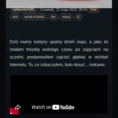
, Czwartek, 22 maja 2014, 09:41
sylwester11PL
Tagi:
,
,
,
,
wot
world of tanks
fun
maus
t1
Dziś mamy kolejny upalny dzień maja, a jako że
miałem troszkę wolnego czasu po zajęciach na
uczelni, postanowiłem zajrzeć głębiej w otchłań
Internetu. To, co zobaczyłem, było dosyć... ciekawe.