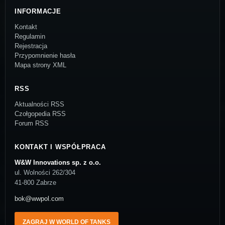
INFORMACJE
Kontakt
Regulamin
Rejestracja
Przypomnienie hasła
Mapa strony XML
RSS
Aktualności RSS
Czołgopedia RSS
Forum RSS
KONTAKT I WSPÓŁPRACA
W&W Innovations sp. z o.o.
ul. Wolności 262/304
41-800 Zabrze
bok@wwpol.com
ZAGRAJ W WORLD OF TANKS