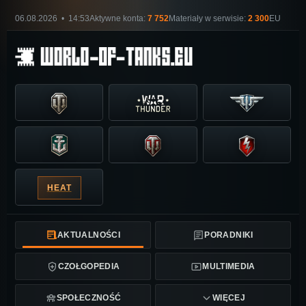
06.08.2026 • 14:53
Aktywne konta:
7 752
Materiały w serwisie:
2 300
EU
HEAT
AKTUALNOŚCI
PORADNIKI
CZOŁGOPEDIA
MULTIMEDIA
SPOŁECZNOŚĆ
WIĘCEJ