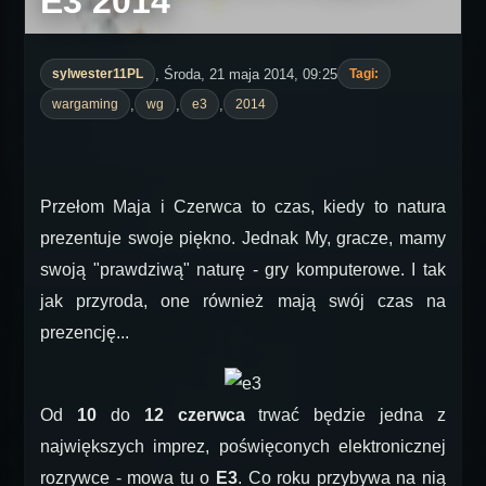
E3 2014
, Środa, 21 maja 2014, 09:25
sylwester11PL
Tagi:
,
,
,
wargaming
wg
e3
2014
Przełom Maja i Czerwca to czas, kiedy to natura
prezentuje swoje piękno. Jednak My, gracze, mamy
swoją "prawdziwą" naturę - gry komputerowe. I tak
jak przyroda, one również mają swój czas na
prezencję...
Od
10
do
12 czerwca
trwać będzie jedna z
największych imprez, poświęconych elektronicznej
rozrywce - mowa tu o
E3
. Co roku przybywa na nią