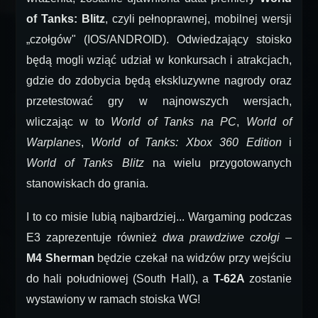
of Tanks: Blitz
, czyli pełnoprawnej, mobilnej wersji
„czołgów" (IOS/ANDROID). Odwiedzający stoisko
będą mogli wziąć udział w konkursach i atrakcjach,
gdzie do zdobycia będą ekskluzywne nagrody oraz
przetestować gry w najnowszych wersjach,
wliczając w to
World of Tanks na PC
,
World of
Warplanes
,
World of Tanks: Xbox 360 Edition
i
World of Tanks Blitz
na wielu przygotowanych
stanowiskach do grania.
I to co misie lubią najbardziej... Wargaming podczas
E3 zaprezentuje również
dwa prawdziwe czołgi
–
M4 Sherman
będzie czekał na widzów przy wejściu
do hali południowej (South Hall), a
T-62A
zostanie
wystawiony w ramach stoiska WG!