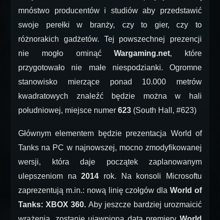
mnóstwo producentów i studiów aby przedstawić
swoje perełki w branży, czy to gier, czy to
różnorakich gadżetów. Tej powszechnej prezencji
nie mogło ominąć
Wargaming.net
, które
przygotowało nie małe niespodzianki. Ogromne
stanowisko mierzące ponad 10.000 metrów
kwadratowych znaleźć będzie można w hali
południowej, miejsce numer
623
(South Hall, #623)
Głównym elementem będzie prezentacja World of
Tanks na PC w najnowszej, mocno zmodyfikowanej
wersji, która daje początek zaplanowanym
ulepszeniom na
2014
rok. Na konsoli Microsoftu
zaprezentują m.in.: nową linię czołgów dla
World of
Tanks: XBOX 360.
Aby jeszcze bardziej urozmaicić
wrażenia, zostanie ujawniona data premiery
World