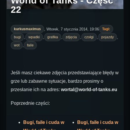
World of Tanks - Część
22
, Wtorek, 7 stycznia 2014, 19:06
kurkusmaximus
Tagi:
,
,
,
,
,
,
bugi
wpadki
grafika
zdjęcia
czołgi
pojazdy
,
wot
faile
Jeśli masz ciekawe zdjęcia przedstawiające błędy w
grze lub zabawne sytuacje, bardzo prosimy o
przesłanie ich na adres:
wortal@world-of-tanks.eu
Poprzednie części:
Bugi, faile i cuda w
Bugi, faile i cuda w