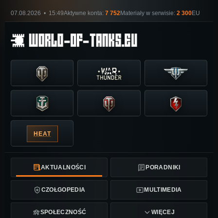
07.08.2026 • 15:49
Aktywne konta:
7 752
Materiały w serwisie:
2 300
EU
HEAT
AKTUALNOŚCI
PORADNIKI
CZOŁGOPEDIA
MULTIMEDIA
SPOŁECZNOŚĆ
WIĘCEJ