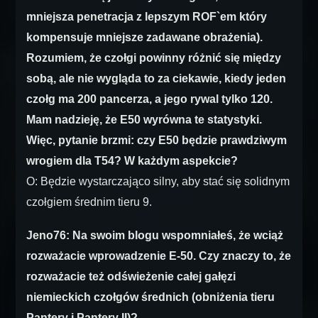
mniejsza penetracja z lepszym ROF`em który
kompensuje mniejsze zadawane obrażenia).
Rozumiem, że czołgi powinny różnić się między
sobą, ale nie wygląda to za ciekawie, kiedy jeden
czołg ma 200 pancerza, a jego rywal tylko 120.
Mam nadzieję, że E50 wyrówna te statystyki.
Więc, pytanie brzmi: czy E50 będzie prawdziwym
wrogiem dla T54? W każdym aspekcie?
O: Będzie wystarczająco silny, aby stać się solidnym
czołgiem średnim tieru 9.
Jeno76: Na swoim blogu wspomniałeś, że wciąż
rozważacie wprowadzenie E-50. Czy znaczy to, że
rozważacie też odświeżenie całej gałęzi
niemieckich czołgów średnich (obniżenia tieru
Pantery i Pantery II)?