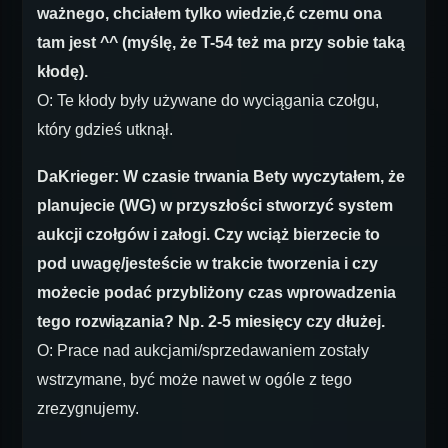
ważnego, chciałem tylko wiedzie,ć czemu ona
tam jest ^^ (myślę, że T-54 też ma przy sobie taką
kłodę).
O: Te kłody były używane do wyciągania czołgu,
który gdzieś utknął.
DaKrieger: W czasie trwania Bety wyczytałem, że
planujecie (WG) w przyszłości stworzyć system
aukcji czołgów i załogi. Czy wciąż bierzecie to
pod uwagę/jesteście w trakcie tworzenia i czy
możecie podać przybliżony czas wprowadzenia
tego rozwiązania? Np. 2-5 miesięcy czy dłużej.
O: Prace nad aukcjami/sprzedawaniem zostały
wstrzymane, być może nawet w ogóle z tego
zrezygnujemy.