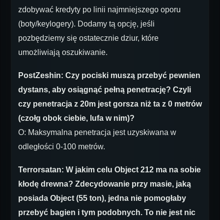
zdobywać kredyty po linii najmniejszego oporu
(boty/keylogery). Dodamy tą opcję, jeśli
pozbędziemy się ostatecznie dziur, które
umożliwiają oszukiwanie.
PostZeshin: Czy pociski muszą przebyć pewnien
dystans, aby osiągnąć pełną penetrację? Czyli
czy penetracja z 20m jest gorsza niż ta z 0 metrów
(czołg obok ciebie, lufa w nim)?
O: Maksymalna penetracja jest uzyskiwana w
odległości 0-100 metrów.
Terrorsatan: W jakim celu Object 212 ma na sobie
kłodę drewna? Zdecydowanie przy masie, jaką
posiada Object (55 ton), jedna nie pomogłaby
przebyć bagien i tym podobnych. To nie jest nic