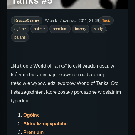
Tanks #5
, Wtorek, 7 czerwca 2011, 21:39
KruczoCzarny
Tagi:
,
,
,
,
,
ogólne
patche
premium
tracery
ślady
balans
„Na tropie World of Tanks” to cykl wiadomości, w
którym zbieramy najciekawsze i najbardziej
treściwie wypowiedzi twórców World of Tanks. Oto
lista zagadnień, które zostały poruszone w ostatnim
tygodniu:
Ogólne
Aktualizacje/patche
Premium