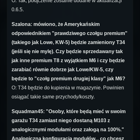
O: Tak, połączenie zostanie dodane w aktualizacji
0.6.5.
Szalona: mówiono, że Amerykańskim
odpowiednikiem "prawdziwego czołgu premium"
(takiego jak Lowe, KW-5) będzie zamieniony T34
(jeśli się nie mylę). Czy będzie sprzedawany tak
jak inne premium T8 z wyjątkiem M6 i czy będzie
zarabiać równie dobrze jak Lowe/KW-5, czy
będzie to "czołg premium drugiej klasy" jak M6?
O: T34 będzie do kupienia w magazynie. Powinien
osiągać takie same przychody/koszty.
Squadman45: "Osoby, które będą mieć w swoim
garażu T34 zamiast niego dostaną M103 z
analogicznymi modułami oraz załogą na 100%."
Analogiczna konfiguracja modułów... co chcesz