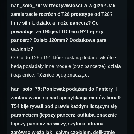
han_solo_79: W rzeczywistości. A w grze? Jak
zamierzacie rozróżnić T28 prototype od T28?
Inny silnik, działo, a może pancerz? Co
powoduje, że T95 jest TD tieru 9? Lepszy
pancerz? Działo 120mm? Dodatkowa para
gąsienic?
O: Co do T28 i T95 które zostaną dodane wkrótce,
będą posiadały inne modele (oraz pancerze), działa
i gąsienice. Różnice będą znaczące.
han_solo_79: Ponieważ podążam do Pantery II
zastanawiam się nad specyfikacją medów tieru 9.
T54 bije rywali pod prawie każdym liczącym się
parametrem (lepszy pancerz kadłuba, znacznie
lepszy pancerz na wieży, szybciej obraca
zarówno wieżą jak i całym czołgiem, delikatnie