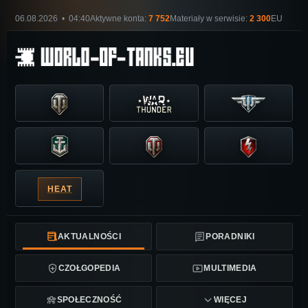
06.08.2026 • 04:40
Aktywne konta:
7 752
Materiały w serwisie:
2 300
EU
HEAT
AKTUALNOŚCI
PORADNIKI
CZOŁGOPEDIA
MULTIMEDIA
SPOŁECZNOŚĆ
WIĘCEJ