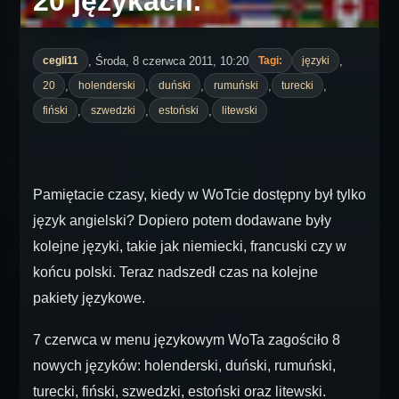
20 językach.
, Środa, 8 czerwca 2011, 10:20
,
cegli11
Tagi:
języki
,
,
,
,
,
20
holenderski
duński
rumuński
turecki
,
,
,
fiński
szwedzki
estoński
litewski
Pamiętacie czasy, kiedy w WoTcie dostępny był tylko
język angielski? Dopiero potem dodawane były
kolejne języki, takie jak niemiecki, francuski czy w
końcu polski. Teraz nadszedł czas na kolejne
pakiety językowe.
7 czerwca w menu językowym WoTa zagościło 8
nowych języków: holenderski, duński, rumuński,
turecki, fiński, szwedzki, estoński oraz litewski.