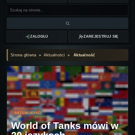
ZALOGUJ
ZAREJESTRUJ SIĘ
Strona główna
»
Aktualności
»
Aktualność
World of Tanks mówi w