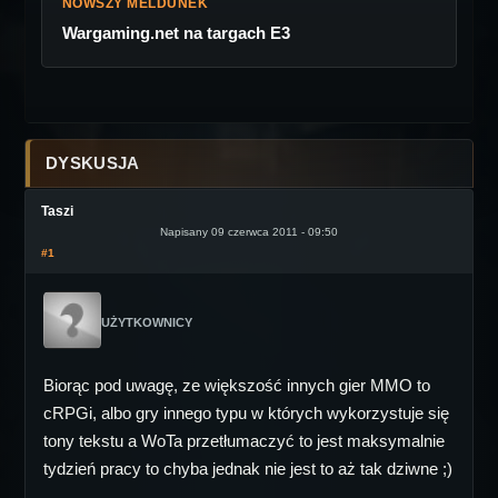
NOWSZY MELDUNEK
Wargaming.net na targach E3
DYSKUSJA
Taszi
Napisany 09 czerwca 2011 - 09:50
#1
UŻYTKOWNICY
Biorąc pod uwagę, ze większość innych gier MMO to
cRPGi, albo gry innego typu w których wykorzystuje się
tony tekstu a WoTa przetłumaczyć to jest maksymalnie
tydzień pracy to chyba jednak nie jest to aż tak dziwne ;)