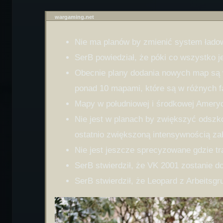
wargaming.net
Nie ma planów by zmienić system ładow
SerB powiedział, że póki co wszystko j
Obecnie plany dodania nowych map są 
ponad 10 mapami, które są w różnych f
Mapy w południowej i środkowej Ameryc
Nie jest w planach by zwiększyć odszko
ostatnio zwiększoną intensywnością zabi
Nie jest jeszcze sprecyzowane gdzie tr
SerB stwierdził, że VK 2001 zostanie do
SerB stwierdził, że Leopard z Arbeitsg