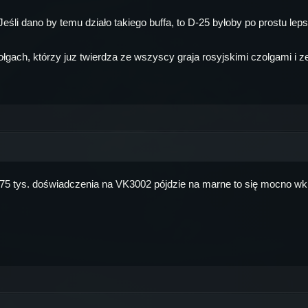
Jeśli dano by temu działo takiego buffa, to D-25 byłoby po prostu lep
gach, którzy juz twierdza ze wszyscy graja rosyjskimi czolgami i ze
75 tys. doświadczenia na VK3002 pójdzie na marne to się mocno wk... 