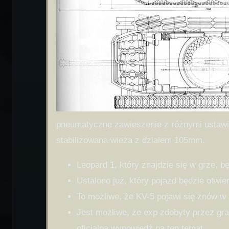
pneumatyczne zawieszenie z różnymi ustawieni
stabilizowana wieża z działem 105mm.
Leopard 1, który znajdzie się w grze, 
Ustalono już, który pojazd będzie otwier
To możliwe, że KV-5 pojawi się znów w 
Jest możliwe, że exp zdobyty przez gr
oficjalną wypowiedź na ten temat.