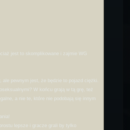
ciaż jest to skomplikowane i zajmie WG
le pewnym jest, że będzie to pojazd ciężki.
oseksualnymi? W końcu grają w tą grę, też
galne, a nie te, które nie podobają się innym
ania!
rostu lepsze i gracze grali by tylko