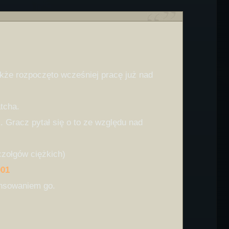
że rozpoczęto wcześniej pracę już nad
tcha.
 Gracz pytał się o to ze względu nad
czołgów ciężkich)
001
ansowaniem go.