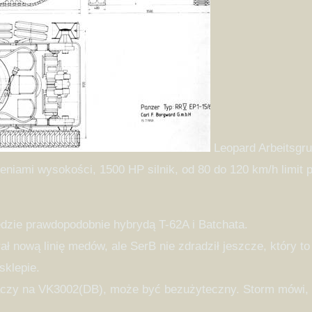
Leopard Arbeitsgru
ami wysokości, 1500 HP silnik, od 80 do 120 km/h limit prę
będzie prawdopodobnie hybrydą T-62A i Batchata.
ał nową linię medów, ale SerB nie zdradził jeszcze, który to
sklepie.
aczy na VK3002(DB), może być bezużyteczny. Storm mówi, ż