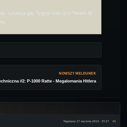
np. sytuacja gdy Tygrys walczy z Tierem 9)
ru.
NOWSZY MELDUNEK
echniczna #2: P-1000 Ratte - Megalomania Hitlera
Napisany 17 stycznia 2013 - 15:27
#1