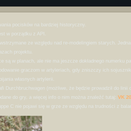
ania pocisków na bardziej historyczny.
est w porządku z API.
wstrzymane ze względu nad re-modelingiem starych. Jednak
azach projektu.
e są w planach, ale nie ma jeszcze dokładnego numerku pa
dowanie graczom w artyleriach, gdy zniszczy ich sojusznik.
jania własnych artylerii.
afi Durchbruchwagen (możliwe, że będzie prowadził do linii 
dane do gry, a więcej info o nim można znaleźć tutaj:
VK 2
ruppe C nie pojawi się w grze ze względu na trudności z bal