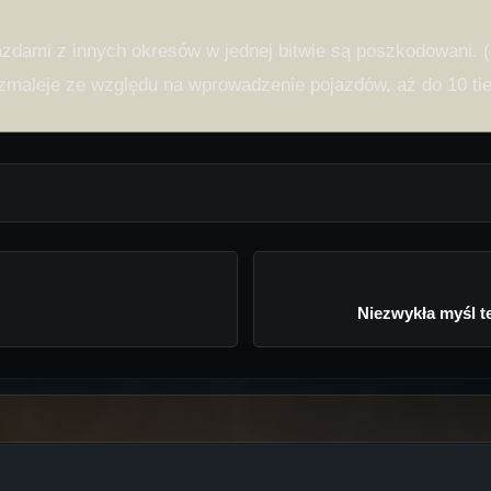
azdami z innych okresów w jednej bitwie są poszkodowani. (
e zmaleje ze względu na wprowadzenie pojazdów, aż do 10 tie
Niezwykła myśl t