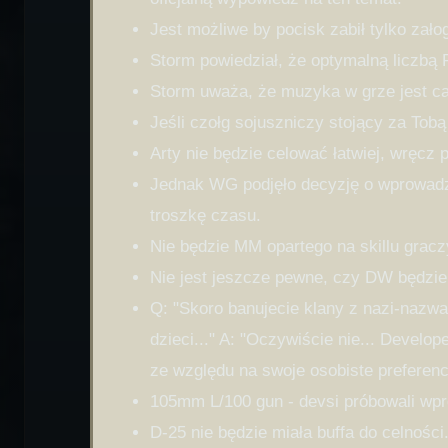
Jest możliwe by pocisk zabił tylko zał
Storm powiedział, że optymalną liczbą
Storm uważa, że muzyka w grze jest cał
Jeśli czołg sojuszniczy stojący za Tobą
Arty nie będzie celować łatwiej, wręcz 
Jednak WG podjęło decyzję o wprowadze
troszkę czasu.
Nie będzie MM opartego na skillu gracz
Nie jest jeszcze pewne, czy DW będzie
Q: "Skoro banujecie klany z nazi-nazw
dzieci..." A: "Oczywiście nie... Develop
ze względu na swoje osobiste preferenc
105mm L/100 gun - devsi próbowali wpro
D-25 nie będzie miała buffa do celności.