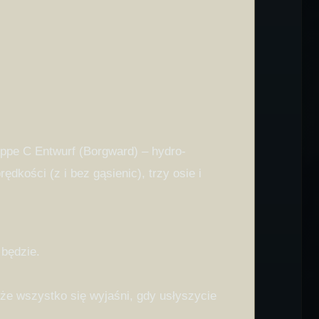
ppe C Entwurf (Borgward) – hydro-
dkości (z i bez gąsienic), trzy osie i
 będzie.
e wszystko się wyjaśni, gdy usłyszycie