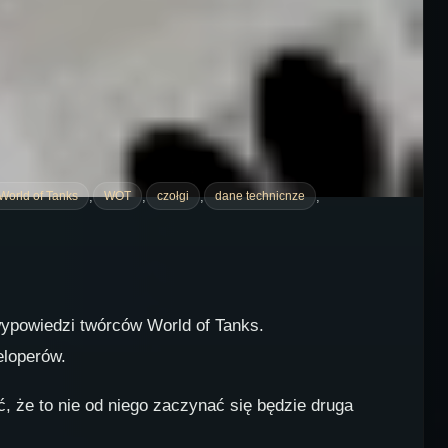
,
,
,
,
World of Tanks
WOT
czołgi
dane technicnze
wypowiedzi twórców World of Tanks.
eloperów.
 że to nie od niego zaczynać się będzie druga