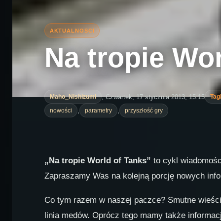
Na tropie Wor
, Czwartek, 17 stycznia 2013, 15:15
Maho_Nishizumi
Tagi
,
,
nowości
parametry
przyszłość gry
„Na tropie World of Tanks”
to cykl wiadomości
Zapraszamy Was na kolejną porcję nowych info
Co tym razem w naszej paczce? Smutne wieści d
linia medów. Oprócz tego mamy także informacj