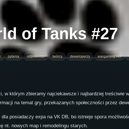
ld of Tanks #27
,
,
,
,
,
:
pytania
odpowiedzi
twórcy
deweloperzy
wargaming.net
, w którym zbieramy najciekawsze i najbardziej treściwie 
rmacji na temat gry, przekazanych społeczności przez dew
la posiadaczy expa na VK DB, bo istnieje spora możliwość,
ę nt. nowych map i remodelingu starych.