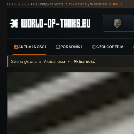
08.08.2026 • 14:11
Aktywne konta:
7 752
Materiały w serwisie:
2 300
EU
AKTUALNOŚCI
PORADNIKI
CZOŁGOPEDIA
Strona główna
»
Aktualności
»
Aktualność