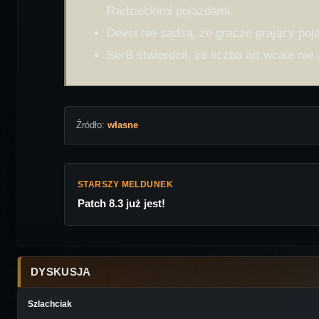
Radzieckimi pojazdami.
Devsi nie sądzą, że gracze grający poj
SerB stwierdził, że liczba art wcale ni
Źródło:
własne
STARSZY MELDUNEK
Patch 8.3 już jest!
DYSKUSJA
Szlachciak