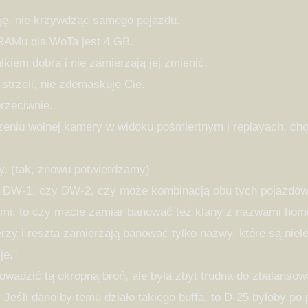
ogę, nie krzywdząc samego pojazdu.
 RAMu dla WoTa jest 4 GB.
kiem dobra i nie zamierzają jej zmienić.
 strzeli, nie zdemaskuje Cie.
przeciwnie.
niu wolnej kamery w widoku pośmiertnym i replayach, cho
y. (tak, znowu potwierdzamy)
 DW-1, czy DW-2, czy może kombinacją obu tych pojazdów, a
ami, to czy macie zamiar banować też klany z nazwami hom
erzy i reszta zamierzają banować tylko nazwy, które są niele
je."
wadzić tą okropną broń, ale była zbyt trudna do zbalansow
 Jeśli dano by temu działo takiego buffa, to D-25 byłoby po p