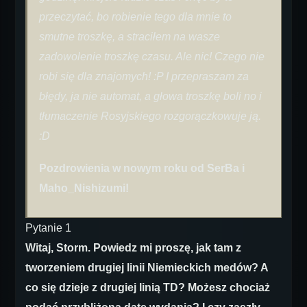
przeczytać, bo robienie tego dla mnie to
smutne troszkę, a straciłem na wasze
zadowolenie troszkę czasu. Ale nic! Czego nie
robi się dla znajomych! :P I przepraszam za
błędy, ja nie automat, a głowa troszkę boli no i
tłumaczenie Rosyjskiego rozgorączkowuje ją.
:D
Pozdrowienia w nowym roku od SerBa i
Maho_Nishizumi!
Pytanie 1
Witaj, Storm. Powiedz mi proszę, jak tam z
tworzeniem drugiej linii Niemieckich medów? A
co się dzieje z drugiej linią TD? Możesz chociaż