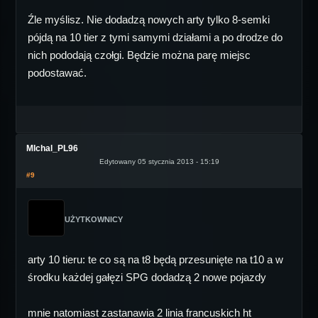
Źle myślisz. Nie dodadzą nowych arty tylko 8-semki
pójdą na 10 tier z tymi samymi działami a po drodze do
nich pododają czołgi. Będzie można parę miejsc
podostawać.
MIchal_PL96
Edytowany 05 stycznia 2013 - 15:19
#9
UŻYTKOWNICY
arty 10 tieru: te co są na t8 będą przesunięte na t10 a w
środku każdej gałęzi SPG dodadzą 2 nowe pojazdy
mnie natomiast zastanawia 2 linia francuskich ht