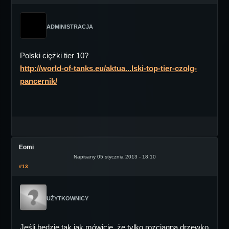
ADMINISTRACJA
Polski ciężki tier 10?
http://world-of-tanks.eu/aktua...lski-top-tier-czolg-
pancernik/
Eomi
Napisany 05 stycznia 2013 - 18:10
#13
UŻYTKOWNICY
Jeśli będzie tak jak mówicie, że tylko rozciągną drzewko