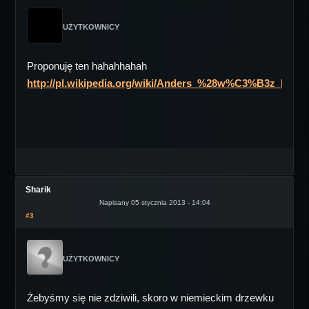
UŻYTKOWNICY
Proponuję ten hahahhahah
http://pl.wikipedia.org/wiki/Anders_%28w%C3%B3z_bojo
Sharik
Napisany 05 stycznia 2013 - 14:04
#3
UŻYTKOWNICY
Żebyśmy się nie zdziwili, skoro w niemieckim drzewku