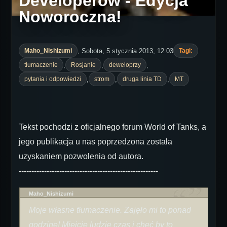
Developerów - Edycja
Noworoczna!
, Sobota, 5 stycznia 2013, 12:03
Maho_Nishizumi
Tagi:
,
,
,
tłumaczenie
Rosjanie
deweloprzy
,
,
,
pytania i odpowiedzi
strom
druga linia TD
MT
Tekst pochodzi z oficjalnego forum World of Tanks, a
jego publikacja u nas poprzedzona została
uzyskaniem pozwolenia od autora.
-------------------------------------------------------
Maho_Nishizumi
Moje własne tłumaczenie. Zajęło mi to ponad
godzinę! Miejcie ludzie czas i chęć by to