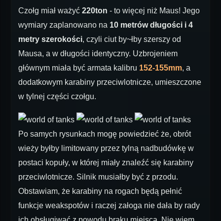
Czołg miał ważyć
220ton
- to więcej niż Maus! Jego
wymiary zaplanowano na
10 metrów długości i 4
metry szerokości
, czyli ciut by~łby szerszy od
Mausa, a w długości identyczny. Uzbrojeniem
głównym miała być armata kalibru
152-155mm
, a
dodatkowym karabiny przeciwlotnicze, umieszczone
w tylnej części czołgu.
Po samych rysunkach mogę powiedzieć że, obrót
wieży byłby limitowany przez tylną nadbudówkę w
postaci kopuły, w której miały znaleźć się karabiny
przeciwlotnicze. Silnik musiałby być z przodu.
Obstawiam, że karabiny na rogach będą pełnić
funkcje weakspotów i raczej załoga nie dała by rady
ich obsługiwać z powodu braku miejsca. Nie wiem,