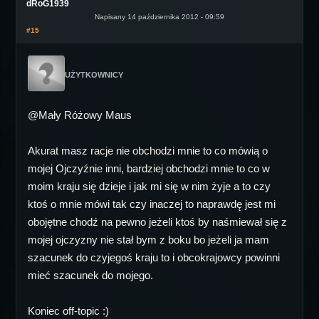
dRoG1939
Napisany 14 października 2012 - 09:59
#15
UŻYTKOWNICY
@Mały Różowy Maus
Akurat masz racje nie obchodzi mnie to co mówią o
mojej Ojczyźnie inni, bardziej obchodzi mnie to co w
moim kraju się dzieje i jak mi się w nim żyje a to czy
ktoś o mnie mówi tak czy inaczej to naprawdę jest mi
obojętne chodź na pewno jeżeli ktoś by naśmiewał się z
mojej ojczyzny nie stał bym z boku bo jeżeli ja mam
szacunek do czyjegoś kraju to i obcokrajowcy powinni
mieć szacunek do mojego.
Koniec off-topic :)