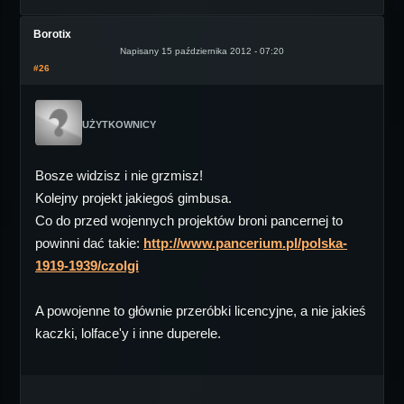
Borotix
Napisany 15 października 2012 - 07:20
#26
UŻYTKOWNICY
Bosze widzisz i nie grzmisz!
Kolejny projekt jakiegoś gimbusa.
Co do przed wojennych projektów broni pancernej to
powinni dać takie:
http://www.pancerium.pl/polska-
1919-1939/czolgi
A powojenne to głównie przeróbki licencyjne, a nie jakieś
kaczki, lolface'y i inne duperele.