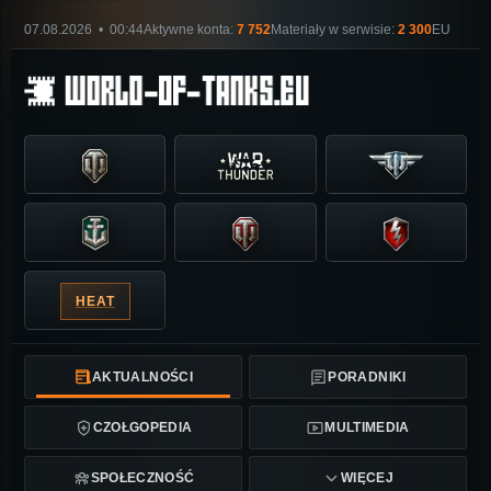
07.08.2026 • 00:44
Aktywne konta:
7 752
Materiały w serwisie:
2 300
EU
HEAT
AKTUALNOŚCI
PORADNIKI
CZOŁGOPEDIA
MULTIMEDIA
SPOŁECZNOŚĆ
WIĘCEJ