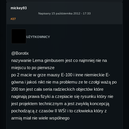
mickey93
Napisany 15 października 2012 - 17:33
#27
UŻYTKOWNICY
@Borotix
nazywanie Lema gimbusem jest co najmniej nie na
miejscu to po pierwsze
po 2 macie w grze mausy E-100 i inne niemieckie E-
gówna i jakoś nikt nie ma problemu ze te czołgi ważą po
200 ton jest cała seria radzieckich objectów które
naginają prawa fizyki a czepiacie się rysunku który nie
jest projektem technicznym a jest zwykłą koncepcją
pochodzącą z czasów II WŚ! i to człowieka który z
armią miał nie wiele wspólnego