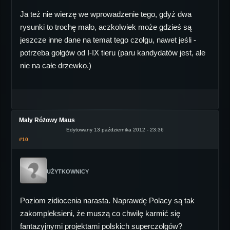
Ja też nie wierzę we wprowadzenie tego, gdyż dwa
rysunki to trochę mało, aczkolwiek może gdzieś są
jeszcze inne dane na temat tego czołgu, nawet jeśli -
potrzeba gołgów od I-IX tieru (paru kandydatów jest, ale
nie na całe drzewko.)
Mały Różowy Maus
Edytowany 13 października 2012 - 23:36
#10
UŻYTKOWNICY
Poziom zidiocenia narasta. Naprawdę Polacy są tak
zakompleksieni, że muszą co chwilę karmić się
fantazyjnymi projektami polskich superczołgów?