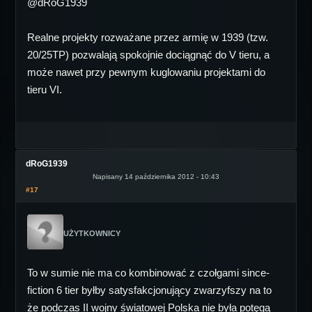
@dRoG1939
Realne projekty rozważane przez armię w 1939 (tzw.
20/25TP) pozwalają spokojnie dociągnąć do V tieru, a
może nawet przy pewnym kuglowaniu projektami do
tieru VI.
dRoG1939
Napisany 14 października 2012 - 10:43
#17
UŻYTKOWNICY
To w sumie nie ma co kombinować z czołgami since-
fiction 6 tier byłby satysfakcjonujący zwarzyfszy na to
że podczas II wojny światowej Polska nie była potęgą