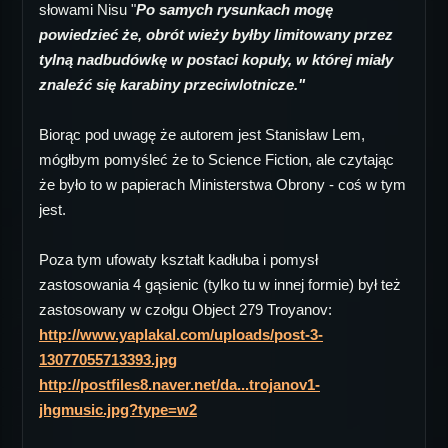
słowami Nisu "
Po samych rysunkach mogę
powiedzieć że, obrót wieży byłby limitowany przez
tylną nadbudówkę w postaci kopuły, w której miały
znaleźć się karabiny przeciwlotnicze."
Biorąc pod uwagę że autorem jest Stanisław Lem,
mógłbym pomyśleć że to Science Fiction, ale czytając
że było to w papierach Ministerstwa Obrony - coś w tym
jest.
Poza tym ufowaty kształt kadłuba i pomysł
zastosowania 4 gąsienic (tylko tu w innej formie) był też
zastosowany w czołgu Object 279 Troyanov:
http://www.yaplakal.com/uploads/post-3-
13077055713393.jpg
http://postfiles8.naver.net/da...trojanov1-
jhgmusic.jpg?type=w2