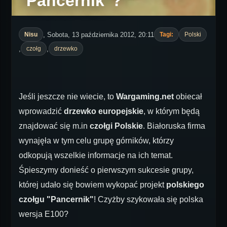
"Pancernik"?
, Sobota, 13 października 2012, 20:11
Nisu
Tagi:
Polski
,
,
czołg
drzewko
Jeśli jeszcze nie wiecie, to
Wargaming.net
obiecał
wprowadzić
drzewko europejskie
, w którym będą
znajdować się m.in
czołgi Polskie
. Białoruska firma
wynajęła w tym celu grupę górników, którzy
odkopują wszelkie informacje na ich temat.
Śpieszymy donieść o pierwszym sukcesie grupy,
której udało się bowiem wykopać projekt
polskiego
czołgu "Pancernik"
! Czyżby szykowała się polska
wersja E100?