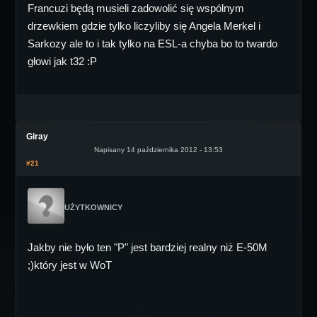
Francuzi będą musieli zadowolić się wspólnym
drzewkiem gdzie tylko liczyliby się Angela Merkel i
Sarkozy ale to i tak tylko na ESL-a chyba bo to twardo
głowi jak t32 :P
Giray
Napisany 14 października 2012 - 13:53
#21
UŻYTKOWNICY
Jakby nie było ten "P" jest bardziej realny niż E-50M
;)który jest w WoT