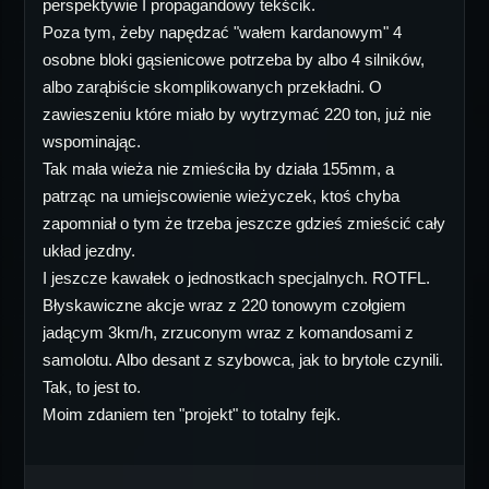
perspektywie I propagandowy tekścik.
Poza tym, żeby napędzać "wałem kardanowym" 4
osobne bloki gąsienicowe potrzeba by albo 4 silników,
albo zarąbiście skomplikowanych przekładni. O
zawieszeniu które miało by wytrzymać 220 ton, już nie
wspominając.
Tak mała wieża nie zmieściła by działa 155mm, a
patrząc na umiejscowienie wieżyczek, ktoś chyba
zapomniał o tym że trzeba jeszcze gdzieś zmieścić cały
układ jezdny.
I jeszcze kawałek o jednostkach specjalnych. ROTFL.
Błyskawiczne akcje wraz z 220 tonowym czołgiem
jadącym 3km/h, zrzuconym wraz z komandosami z
samolotu. Albo desant z szybowca, jak to brytole czynili.
Tak, to jest to.
Moim zdaniem ten "projekt" to totalny fejk.