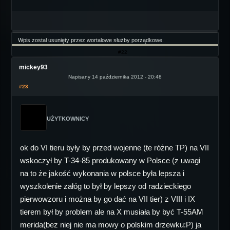
Wpis został usunięty przez wortalowe służby porządkowe.
#22
mickey93
Napisany 14 października 2012 - 20:48
#23
UŻYTKOWNICY
ok do VI tieru były by przed wojenne (te różne TP) na VII
wskoczył by T-34-85 produkowany w Polsce (z uwagi
na to że jakość wykonania w polsce była lepsza i
wyszkolenie załóg to był by lepszy od radzieckiego
pierwowzoru i można by go dać na VII tier) z VIII i IX
tierem był by problem ale na X musiała by być T-55AM
merida(bez niej nie ma mowy o polskim drzewku:P) ja