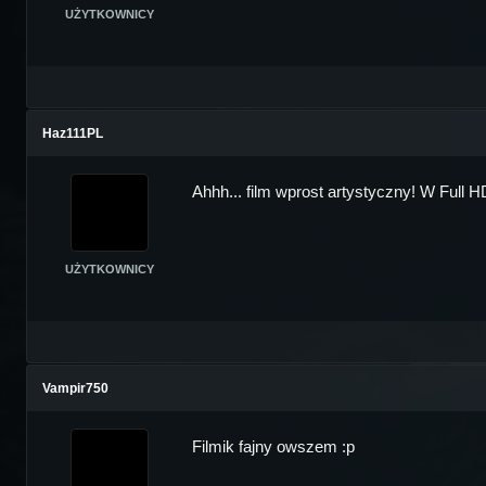
UŻYTKOWNICY
Haz111PL
Ahhh... film wprost artystyczny! W Full H
UŻYTKOWNICY
Vampir750
Filmik fajny owszem :p