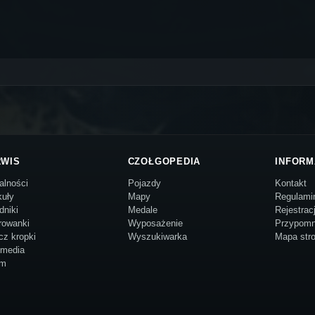
RWIS
CZOŁGOPEDIA
INFORM
alności
Pojazdy
Kontakt
kuły
Mapy
Regulami
dniki
Medale
Rejestrac
rowanki
Wyposażenie
Przypomn
cz kropki
Wyszukiwarka
Mapa str
imedia
um