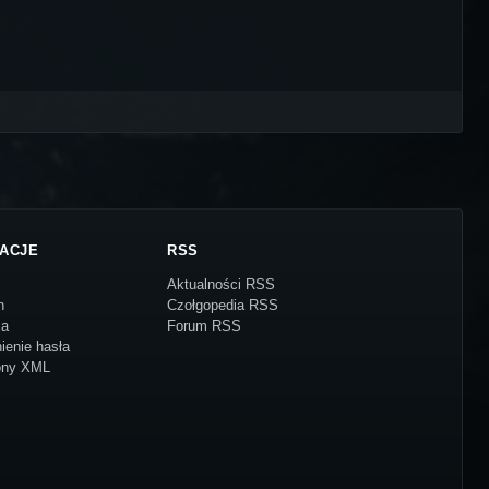
ACJE
RSS
Aktualności RSS
n
Czołgopedia RSS
ja
Forum RSS
ienie hasła
ony XML