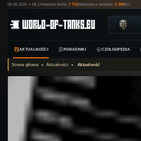
06.08.2026 • 06:14
Aktywne konta:
7 752
Materiały w serwisie:
2 300
EU
AKTUALNOŚCI
PORADNIKI
CZOŁGOPEDIA
Strona główna
»
Aktualności
»
Aktualność