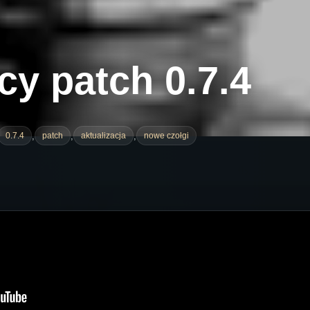
cy patch 0.7.4
,
,
,
0.7.4
patch
aktualizacja
nowe czołgi