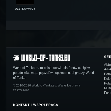
UŻYTKOWNICY
SE
Aktu
World-of-Tanks.eu to polski serwis dla fanów czołgów,
Arty
poradników, map, pojazdów i społeczności graczy World
Pora
of Tanks.
Kolo
Połą
© 2010-2026 World-of-Tanks.eu. Wszystkie prawa
Mult
zastrzeżone.
For
KONTAKT I WSPÓŁPRACA