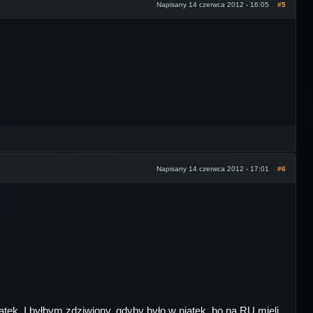
Napisany 14 czerwca 2012 - 16:05
#5
Napisany 14 czerwca 2012 - 17:01
#6
tek. I byłbym zdziwiony, gdyby było w piątek, bo na RU mieli