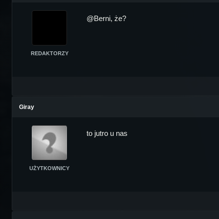
@Berni, że?
REDAKTORZY
Giray
to jutro u nas
UŻYTKOWNICY