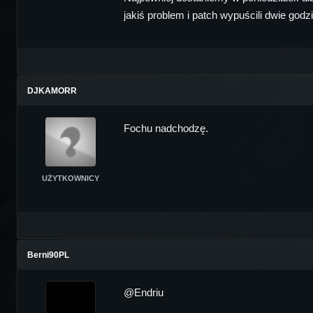
jakiś problem i patch wypuścili dwie godzi
DJKAMORR
Fochu nadchodzę.
UŻYTKOWNICY
Berni90PL
@Endriu