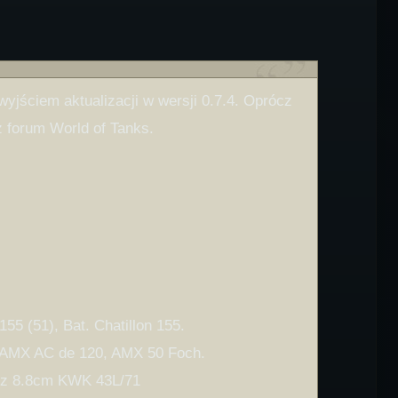
yjściem aktualizacji w wersji 0.7.4. Oprócz
 forum World of Tanks.
5 (51), Bat. Chatillon 155.
 AMX AC de 120, AMX 50 Foch.
r z 8.8cm KWK 43L/71