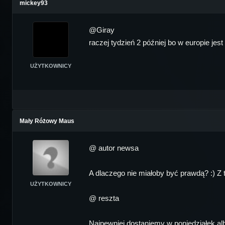
mickey93
@Giray
raczej tydzień 2 później bo w europie je
UŻYTKOWNICY
Mały Różowy Maus
@ autor newsa
A dlaczego nie miałoby być prawdą? :) Z t
UŻYTKOWNICY
@ reszta
Najpewniej dostaniemy w poniedziałek alb