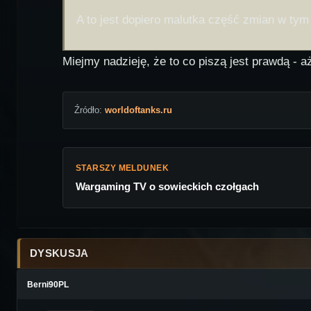
A to jest dopiero malutka część zmian w tym
Miejmy nadzieję, że to co piszą jest prawdą - 
Źródło:
worldoftanks.ru
STARSZY MELDUNEK
Wargaming TV o sowieckich czołgach
DYSKUSJA
Berni90PL