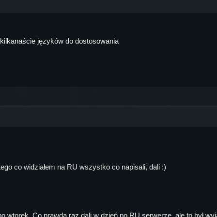
st kilkanaście języków do dostosowania
ego co widziałem na RU wszystko co napisali, dali :)
o wtorek. Co prawda raz dali w dzień po RU serwerze, ale to był wyją