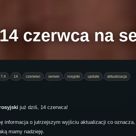
 14 czerwca na s
,
,
,
,
,
,
 7.4
14
czerwiec
serwer
rosyjski
update
aktualizacja
rosyjski
już dziś, 14 czerwca!
ę informacja o jutrzejszym wyjściu aktualizacji co oznacza,
taką mamy nadzieję.