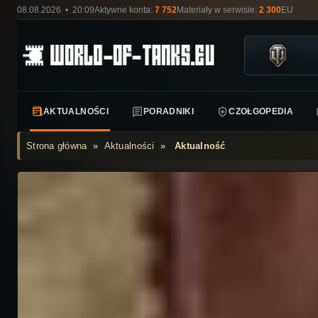
08.08.2026 • 20:09
Aktywne konta:
7 752
Materiały w serwisie:
2 300
EU
AKTUALNOŚCI
PORADNIKI
CZOŁGOPEDIA
Strona główna
»
Aktualności
»
Aktualność