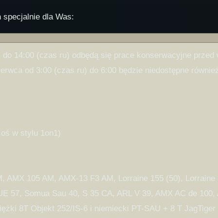
 specjalnie dla Was:
 do 14:00 (czas ru) odbędą się prace konserwacyjne przed w
rwca od 3:00 (czas ru) do 6:00 będzie niedostępne również
coś w stylu 1on1)
, AMX 105 AM, AMX-13 F3 AM, Lorraine 155 (50), Lorraine 15
UE 57, Somua Sau 40, S 35 CA, ARL V 39, AMX AC de 100,
iężki 8T Objekt 252/IS-6 i niemiecki PT-SAU + 8 T JagTige