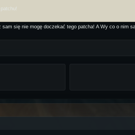
 patchu!
aż sam się nie mogę doczekać tego patcha! A Wy co o nim s