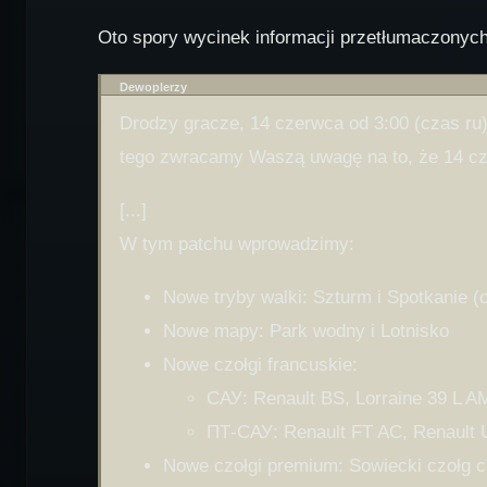
Oto spory wycinek informacji przetłumaczonych
Dewoplerzy
Drodzy gracze, 14 czerwca od 3:00 (czas ru)
tego zwracamy Waszą uwagę na to, że 14 cze
[...]
W tym patchu wprowadzimy:
Nowe tryby walki: Szturm i Spotkanie (
Nowe mapy: Park wodny i Lotnisko
Nowe czołgi francuskie:
САУ: Renault BS, Lorraine 39 L AM
ПТ-САУ: Renault FT AC, Renault 
Nowe czołgi premium: Sowiecki czołg c