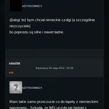
UŻYTKOWNICY
@alojz też bym chciał nimieckie czołgi (a szczególnie
niszczyciele)
bo poprostu są silne i nawet ładne.
irbis056
Edytowany 04 maja 2012 - 01:09
#15
UŻYTKOWNICY
Mam takie samo przeczucie co do tapety z niemieckimi
panzerami... Szkoda, ze WG uczyło sie historii z