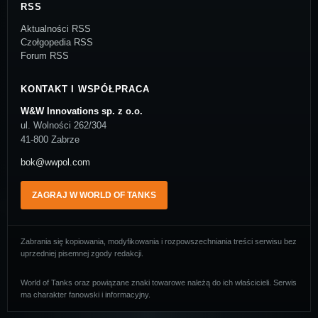
RSS
Aktualności RSS
Czołgopedia RSS
Forum RSS
KONTAKT I WSPÓŁPRACA
W&W Innovations sp. z o.o.
ul. Wolności 262/304
41-800 Zabrze
bok@wwpol.com
ZAGRAJ W WORLD OF TANKS
Zabrania się kopiowania, modyfikowania i rozpowszechniania treści serwisu bez
uprzedniej pisemnej zgody redakcji.
World of Tanks oraz powiązane znaki towarowe należą do ich właścicieli. Serwis
ma charakter fanowski i informacyjny.