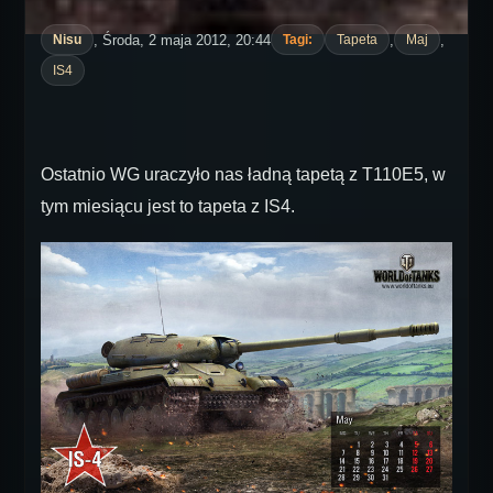
, Środa, 2 maja 2012, 20:44
,
,
Nisu
Tagi:
Tapeta
Maj
IS4
Ostatnio WG uraczyło nas ładną tapetą z T110E5, w
tym miesiącu jest to tapeta z IS4.