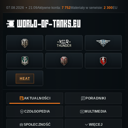
07.08.2026 • 21:09
Aktywne konta:
7 752
Materiały w serwisie:
2 300
EU
HEAT
AKTUALNOŚCI
PORADNIKI
CZOŁGOPEDIA
MULTIMEDIA
SPOŁECZNOŚĆ
WIĘCEJ