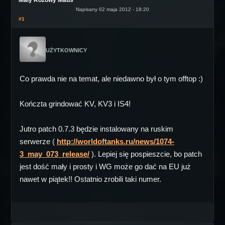
Mały Różowy Maus
Napisany 02 maja 2012 - 18:20
#1
UŻYTKOWNICY
Co prawda nie na temat, ale niedawno był o tym offtop :)
Kończta grindować KV, KV3 i IS4!
Jutro patch 0.7.3 będzie instalowany na ruskim
serwerze (
http://worldoftanks.ru/news/1074-
3_may_073_release/
). Lepiej się pospieszcie, bo patch
jest dość mały i prosty i WG może go dać na EU już
nawet w piątek!! Ostatnio zrobili taki numer.