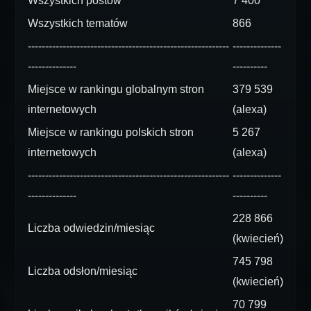
Wszystkich postów
7 400
Wszystkich tematów
866
----------------------------------------------------------
--------------
--------------
----------
Miejsce w rankingu globalnym stron
379 539
internetowych
(alexa)
Miejsce w rankingu polskich stron
5 267
internetowych
(alexa)
----------------------------------------------------------
--------------
--------------
----------
228 866
Liczba odwiedzin/miesiąc
(kwiecień)
745 798
Liczba odsłon/miesiąc
(kwiecień)
70 799