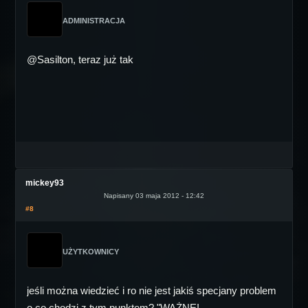
ADMINISTRACJA
@Sasilton, teraz już tak
mickey93
Napisany 03 maja 2012 - 12:42
#8
UŻYTKOWNICY
jeśli można wiedzieć i ro nie jest jakiś specjany problem
o co chodzi z tym punktem? "WAŻNE!