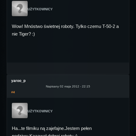
UŻYTKOWNICY
Wow! Mnóstwo świetnej roboty. Tylko czemu T-50-2 a
nie Tiger? :)
yaroo_p
Napisany 02 maja 2012 - 22:15
#4
UŻYTKOWNICY
Ha...te filmiku ną zajefajne.Jestem pełen
podziwu.Kaaawał dobrej roboty :)