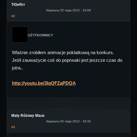
TiGeRrr
Napisany 02 maja 2012 - 19:09
#2
UŻYTKOWNICY
Wlaśnie zrobiłem animacje poklatkową na konkurs.
Jeśli zauważycie coś do poprwaki jest jeszcze czas do
jutra..
http://youtu.be/3IqQFZaPDQA
Mały Różowy Maus
Napisany 02 maja 2012 - 19:34
#3