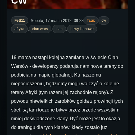
CW
, Sobota, 17 marca 2012, 09:23
,
Fett11
Tagi:
cw
,
,
,
afryka
clan wars
klan
bitwy klanowe
19 marca nastąpi kolejna zamiana w świecie Clan
Warsów - developerzy podarują nam nowe tereny do
podbicia na mapie globalnej. Ku naszemu
niepocieszeniu, będziemy mogli walczyć o kolejne
tereny Afryki (tym razem jej zachodnie rejony). Z
powodu niewielkich zarobków golda z prowincji tych
stref, są tam toczone bitwy przez przede wszystkim
mniej doświadczone klany. Być może jest to okazja
do treningu dla tych klanów, kiedy zostało już