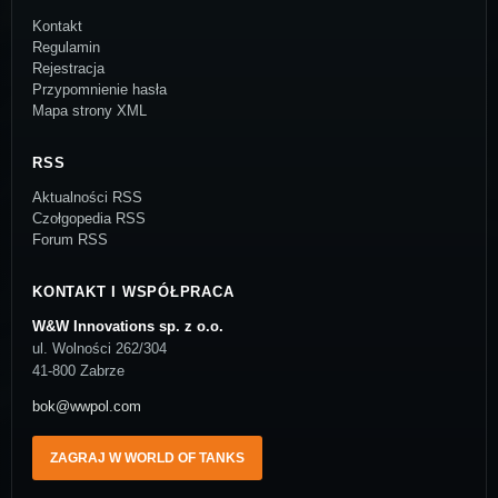
Kontakt
Regulamin
Rejestracja
Przypomnienie hasła
Mapa strony XML
RSS
Aktualności RSS
Czołgopedia RSS
Forum RSS
KONTAKT I WSPÓŁPRACA
W&W Innovations sp. z o.o.
ul. Wolności 262/304
41-800 Zabrze
bok@wwpol.com
ZAGRAJ W WORLD OF TANKS