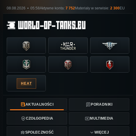
08.08.2026 • 05:58
Aktywne konta:
7 752
Materiały w serwisie:
2 300
EU
HEAT
AKTUALNOŚCI
PORADNIKI
CZOŁGOPEDIA
MULTIMEDIA
SPOŁECZNOŚĆ
WIĘCEJ