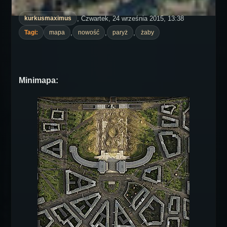
, Czwartek, 24 września 2015, 13:38
kurkusmaximus
,
,
,
Tagi:
mapa
nowość
paryż
żaby
Minimapa: