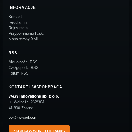
INFORMACJE
Kontakt
Regulamin
Rejestracja
Przypomnienie hasła
Mapa strony XML
RSS
Aktualności RSS
Czołgopedia RSS
Forum RSS
KONTAKT I WSPÓŁPRACA
W&W Innovations sp. z o.o.
ul. Wolności 262/304
41-800 Zabrze
bok@wwpol.com
ZAGRAJ W WORLD OF TANKS