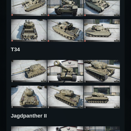
T34
Jagdpanther II