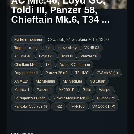
AC Mle.46, Loyd GC,
Toldi III, Panzer 58,
Chieftain Mk.6, T34 ...
, Czwartek, 24 września 2015, 13:30
kurkusmaximus
,
,
,
,
Tagi:
czołgi
hd
nowe skiny
VK 45.03
,
,
,
,
AC Mle.46
Loyd GC
Toldi III
Panzer 58
,
,
,
Chieftain Mk.6
T34
Action X Centurion
,
,
,
,
Jagdpanther II
Panzer 38 nA
T3 HMC
GW Mk.VI (e)
,
,
,
,
AMX 12t
M2 Medium
M7 Medium
M3 Stuart
,
,
,
,
,
Matilda II
Panzer II
VK2001D
Grille
Wespe
,
,
,
Sturmpanzer Bison
Vickers Medium Mk.III
T2 Medium
,
,
,
Pz.Kpfw. S35 739 (f)
T-22
Т-44-100
VK 100.01 (P)