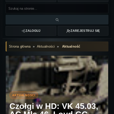
ZALOGUJ
ZAREJESTRUJ SIĘ
Strona główna
»
Aktualności
»
Aktualność
Czołgi w HD: VK 45.03,