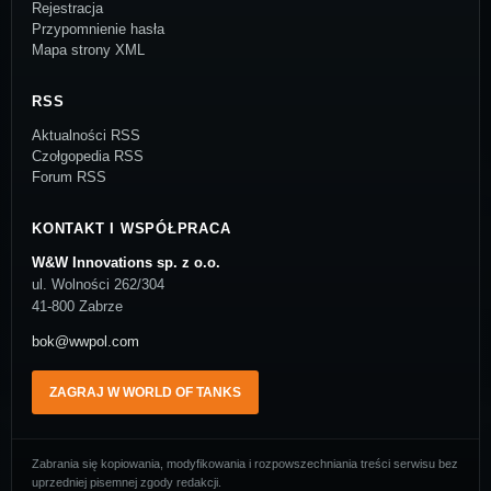
Rejestracja
Przypomnienie hasła
Mapa strony XML
RSS
Aktualności RSS
Czołgopedia RSS
Forum RSS
KONTAKT I WSPÓŁPRACA
W&W Innovations sp. z o.o.
ul. Wolności 262/304
41-800 Zabrze
bok@wwpol.com
ZAGRAJ W WORLD OF TANKS
Zabrania się kopiowania, modyfikowania i rozpowszechniania treści serwisu bez
uprzedniej pisemnej zgody redakcji.