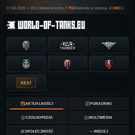
07.08.2026 • 08:17
Aktywne konta:
7 752
Materiały w serwisie:
2 300
EU
HEAT
AKTUALNOŚCI
PORADNIKI
CZOŁGOPEDIA
MULTIMEDIA
SPOŁECZNOŚĆ
WIĘCEJ