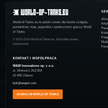
SE
Aktu
World-of-Tanks.eu to polski serwis dla fanów czołgów,
Arty
poradników, map, pojazdów i społeczności graczy World
Pora
of Tanks.
Kolo
Połą
© 2010-2026 World-of-Tanks.eu. Wszystkie prawa
Mult
zastrzeżone.
For
KONTAKT I WSPÓŁPRACA
W&W Innovations sp. z o.o.
ul. Wolności 262/304
41-800 Zabrze
bok@wwpol.com
ZAGRAJ W WORLD OF TANKS