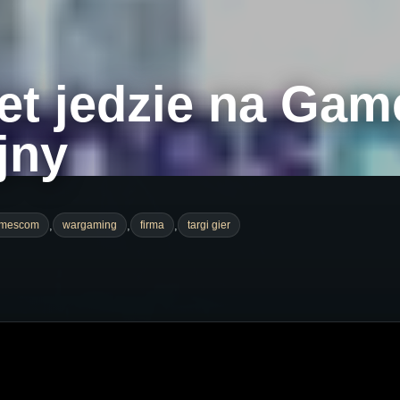
t jedzie na Gam
jny
,
,
,
mescom
wargaming
firma
targi gier