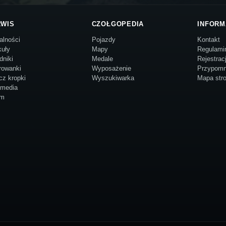
RWIS
CZOŁGOPEDIA
INFORM
alności
Pojazdy
Kontakt
kuły
Mapy
Regulami
dniki
Medale
Rejestrac
rowanki
Wyposażenie
Przypomn
cz kropki
Wyszukiwarka
Mapa str
imedia
um