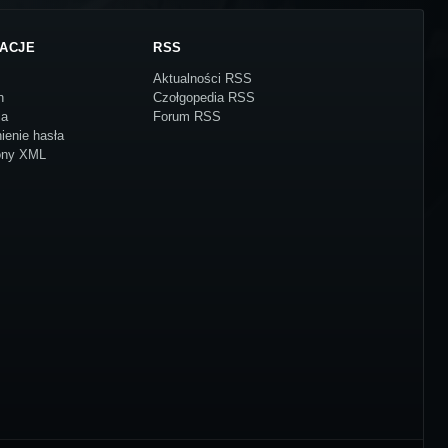
ACJE
RSS
Aktualności RSS
n
Czołgopedia RSS
ja
Forum RSS
ienie hasła
ony XML