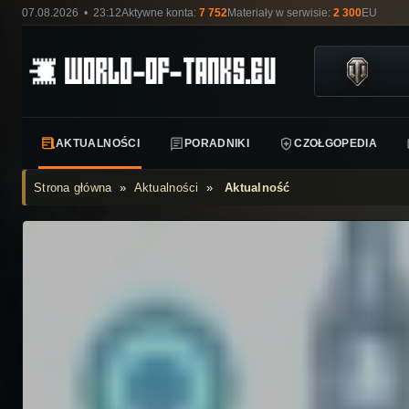
07.08.2026 • 23:12
Aktywne konta:
7 752
Materiały w serwisie:
2 300
EU
AKTUALNOŚCI
PORADNIKI
CZOŁGOPEDIA
Strona główna
»
Aktualności
»
Aktualność