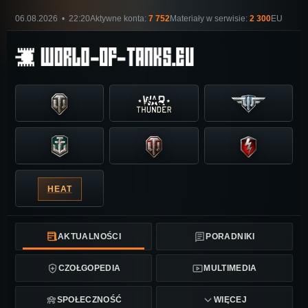
06.08.2026 • 22:20
Aktywne konta:
7 752
Materiały w serwisie:
2 300
EU
HEAT
AKTUALNOŚCI
PORADNIKI
CZOŁGOPEDIA
MULTIMEDIA
SPOŁECZNOŚĆ
WIĘCEJ