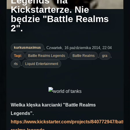
Legends" na
Kickstarterze. Nie
będzie "Battle Realms
2".
, Czwartek, 16 października 2014, 22:04
kurkusmaximus
,
,
,
Tagi:
Battle Realms Legends
Battle Realms
gra
,
rts
Liquid Entertainment
Wielka klęska karcianki "Battle Realms
Legends".
https://www.kickstarter.com/projects/840772947/battle-