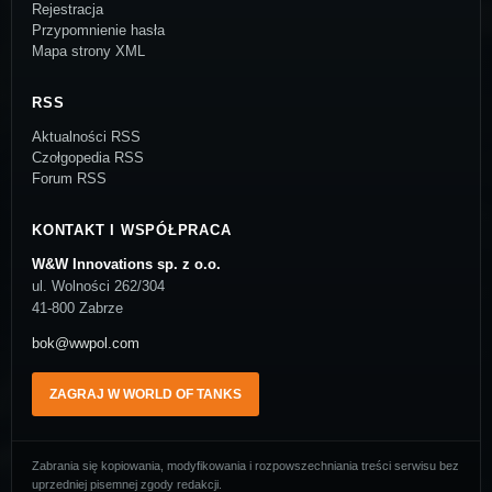
Rejestracja
Przypomnienie hasła
Mapa strony XML
RSS
Aktualności RSS
Czołgopedia RSS
Forum RSS
KONTAKT I WSPÓŁPRACA
W&W Innovations sp. z o.o.
ul. Wolności 262/304
41-800 Zabrze
bok@wwpol.com
ZAGRAJ W WORLD OF TANKS
Zabrania się kopiowania, modyfikowania i rozpowszechniania treści serwisu bez
uprzedniej pisemnej zgody redakcji.