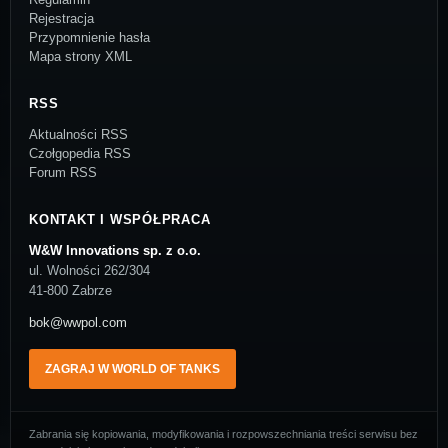
Rejestracja
Przypomnienie hasła
Mapa strony XML
RSS
Aktualności RSS
Czołgopedia RSS
Forum RSS
KONTAKT I WSPÓŁPRACA
W&W Innovations sp. z o.o.
ul. Wolności 262/304
41-800 Zabrze
bok@wwpol.com
ZAGRAJ W WORLD OF TANKS
Zabrania się kopiowania, modyfikowania i rozpowszechniania treści serwisu bez