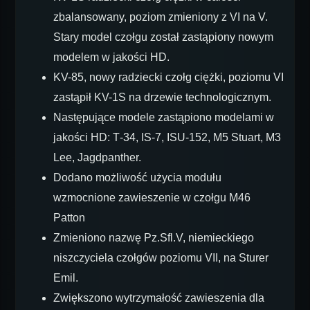
zbalansowany, poziom zmieniony z VI na V.
Stary model czołgu został zastąpiony nowym
modelem w jakości HD.
KV-85, nowy radziecki czołg ciężki, poziomu VI
zastąpił KV-1S na drzewie technologicznym.
Następujące modele zastąpiono modelami w
jakości HD: Т-34, IS-7, ISU-152, M5 Stuart, M3
Lee, Jagdpanther.
Dodano możliwość użycia modułu
wzmocnione zawieszenie w czołgu M46
Patton
Zmieniono nazwę Pz.Sfl.V, niemieckiego
niszczyciela czołgów poziomu VII, na Sturer
Emil.
Zwiększono wytrzymałość zawieszenia dla