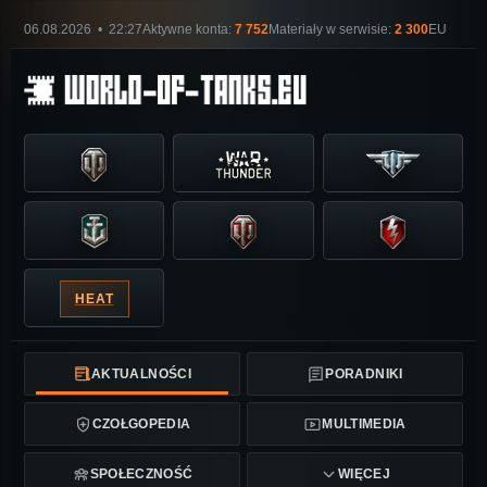
06.08.2026 • 22:27
Aktywne konta:
7 752
Materiały w serwisie:
2 300
EU
HEAT
AKTUALNOŚCI
PORADNIKI
CZOŁGOPEDIA
MULTIMEDIA
SPOŁECZNOŚĆ
WIĘCEJ