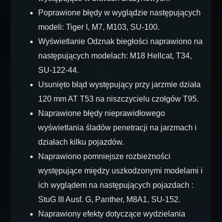
Poprawione błędy w wyglądzie następujących
modeli:
Tiger I, M7,
M103,
SU-100.
Wyświetlanie Odznak biegłości naprawiono na
następujących modelach: M18 Hellcat, T34,
SU-122-44.
Usunięto błąd występujący przy jarzmie działa
120 mm AT T53 na niszczycielu czołgów T95.
Naprawione błędy nieprawidłowego
wyświetlania śladów penetracji na jarzmach i
działach kilku pojazdów.
Naprawiono pomniejsze rozbieżności
występujące między uszkodzonymi modelami i
ich wyglądem na następujących pojazdach :
StuG III Ausf. G, Panther, M8A1, SU-152.
Naprawiony efekty dotyczące wydzielania