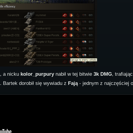
, a nicku
kolor_purpury
nabił w tej bitwie
3k DMG
, trafiają
j. Bartek dorobił się wywiadu z
Fają
- jednym z najczęściej