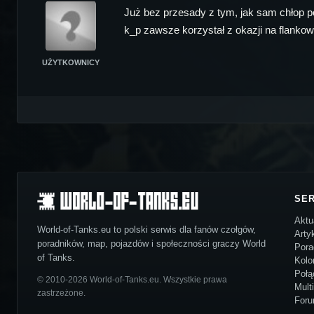
Już bez przesady z tym, jak sam chłop pow
k_p zawsze korzystał z okazji na flankowa
UŻYTKOWNICY
SE
Aktu
World-of-Tanks.eu to polski serwis dla fanów czołgów,
Arty
poradników, map, pojazdów i społeczności graczy World
Pora
of Tanks.
Kolo
Połą
© 2010-2026 World-of-Tanks.eu. Wszystkie prawa
Mult
zastrzeżone.
For