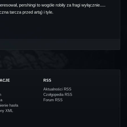
sował, pershingi to wogóle robiły za fragi wyłącznie.....
zna tarcza przed artą) i tyle.
ACJE
RSS
Aktualności RSS
n
Czołgopedia RSS
ja
Forum RSS
ienie hasła
ony XML