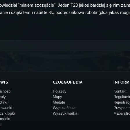
iedział "miałem szczęście". Jeden T28 jakoś bardziej się nim zaintere
nie i dzięki temu nabił te 3k, podręcznikowa robota (plus jakaś magic
RWIS
CZOŁGOPEDIA
INFORM
alności
Pojazdy
Kontakt
kuły
Mapy
Regulami
dniki
Medale
Rejestrac
rowanki
Wyposażenie
Przypomn
cz kropki
Wyszukiwarka
Mapa str
imedia
um