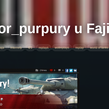
or_purpury u Faji
,
,
,
,
,
,
faja
internety
t21
replays
wotreplays
replay
world of tanks