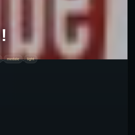
!
,
,
medale
light