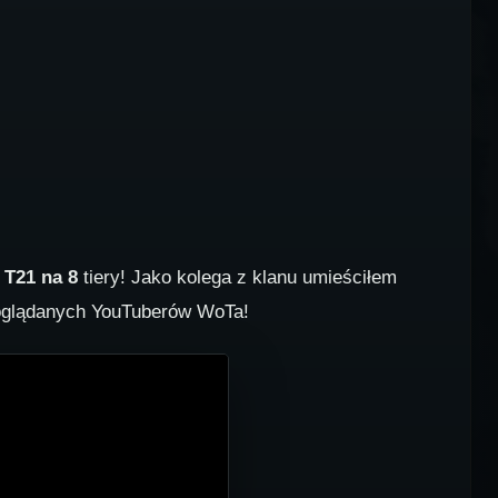
c
T21 na 8
tiery! Jako kolega z klanu umieściłem
 oglądanych YouTuberów WoTa!