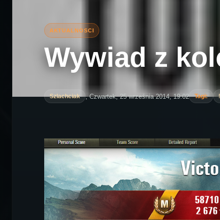
Wywiad z kol
, Czwartek, 25 września 2014, 19:02
Szlachciak
Tagi: