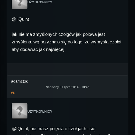
UŻYTKOWNICY
@ iQuint
jak nie ma zmyślonych czołgów jak połowa jest
zmyślona, wg przyznało się do tego, że wymyśla czołgi
aby dodawać jak najwięcej
adamczik
Napisany 01 lipca 2014 - 18:45
#6
UŻYTKOWNICY
@IQuint, nie masz pojęcia o czołgach i się