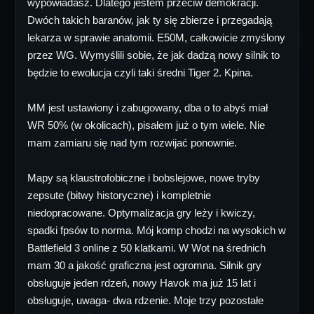
wypowiadasz. Dlatego jestem przeciw demokracji.
Dwóch takich baranów, jak ty się zbierze i przegadają
lekarza w sprawie anatomii. E50M, całkowicie zmyślony
przez WG. Wymyślili sobie, że jak dadzą nowy silnik to
będzie to ewolucja czyli taki średni Tiger 2. Kpina.
MM jest ustawiony i zabugowany, dba o to abyś miał
WR 50% (w okolicach), pisałem już o tym wiele. Nie
mam zamiaru się nad tym rozwijać ponownie.
Mapy są klaustrofobiczne i bobslejowe, nowe tryby
zepsute (bitwy historyczne) i kompletnie
niedopracowane. Optymalizacja gry leży i kwiczy,
spadki fpsów to norma. Mój komp chodzi na wysokich w
Battlefield 3 online z 50 klatkami. W Wot na średnich
mam 30 a jakość graficzna jest ogromna. Silnik gry
obsługuje jeden rdzeń, nowy Havok ma już 15 lat i
obsługuje, uwaga- dwa rdzenie. Moje trzy pozostałe