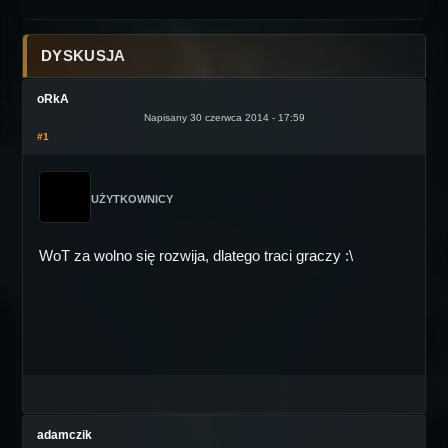
DYSKUSJA
oRkA
Napisany 30 czerwca 2014 - 17:59
#1
UŻYTKOWNICY
WoT za wolno się rozwija, dlatego traci graczy :\
adamczik