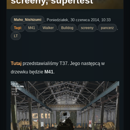
screeny, supertest
, Poniedziałek, 30 czerwca 2014, 10:33
Maho_Nishizumi
,
,
,
,
,
Tagi:
M41
Walker
Bulldog
screeny
pancerz
LT
Tutaj
przedstawialiśmy T37. Jego następcą w
drzewku będzie
M41
.