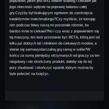
pojazdowi, jakim jest M41 Walker Bulldog.I ciekawe jak
jego obecność wpłynie na poprawę balansu całej
gry.Czyżby był brakującym ogniwem do zamknięcia
kataklizmów matchmakingu?Czy myślicie, że kierując
nim podczas bitwy ruszą mi pozostałe rdzenie, bo
bardzo mnie to ciekawi?No i czy wraz z pojawieniem się
tej maszyny, ten twór przestanie być BETĄ, którą jest od
kilku już dobrych lat i silnikiem do ciekawych modów, a
stanie się samowystarczalną grą samą w sobie?W
końcu za sumę pieniędzy otrzymanych od graczy za ten
niegotowy i nie skończony produkt, dałoby się do tej
pory zbudować i skończyć sputnik którym można by
było polecieć na księżyc.