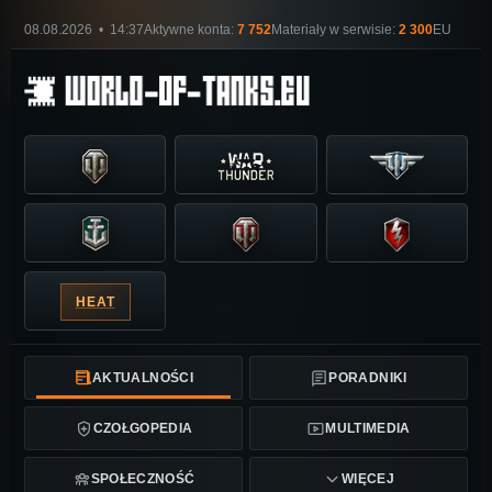
08.08.2026 • 14:37
Aktywne konta:
7 752
Materiały w serwisie:
2 300
EU
HEAT
AKTUALNOŚCI
PORADNIKI
CZOŁGOPEDIA
MULTIMEDIA
SPOŁECZNOŚĆ
WIĘCEJ