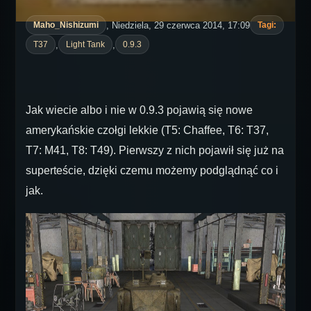
, Niedziela, 29 czerwca 2014, 17:09
Maho_Nishizumi
Tagi:
,
,
T37
Light Tank
0.9.3
Jak wiecie albo i nie w 0.9.3 pojawią się nowe
amerykańskie czołgi lekkie (T5: Chaffee, T6: T37,
T7: M41, T8: T49). Pierwszy z nich pojawił się już na
superteście, dzięki czemu możemy podglądnąć co i
jak.