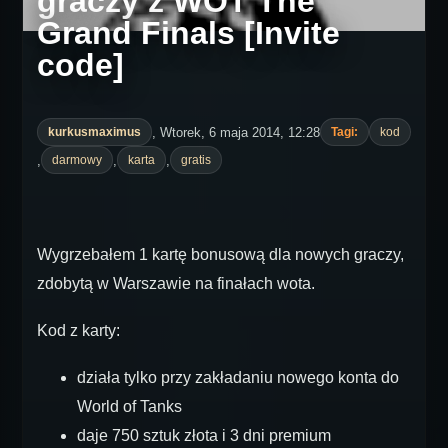
graczy z WOT The
Grand Finals [Invite
code]
, Wtorek, 6 maja 2014, 12:28
kurkusmaximus
Tagi:
kod
,
,
,
darmowy
karta
gratis
Wygrzebałem 1 kartę bonusową dla nowych graczy,
zdobytą w Warszawie na finałach wota.
Kod z karty:
działa tylko przy zakładaniu nowego konta do
World of Tanks
daje 750 sztuk złota i 3 dni premium