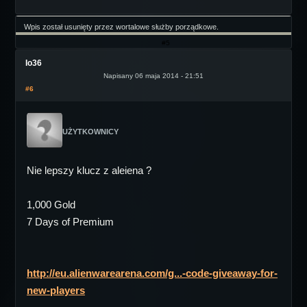
Wpis został usunięty przez wortalowe służby porządkowe.
#5
Io36
Napisany 06 maja 2014 - 21:51
#6
UŻYTKOWNICY
Nie lepszy klucz z aleiena ?
1,000 Gold
7 Days of Premium
http://eu.alienwarearena.com/g...-code-giveaway-for-
new-players