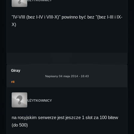
UŻYTKOWNICY
"IV-VIII (bez I-IV i VIII-X)" powinno być bez "(bez I-III i IX-
X)
Giray
Napisany 04 maja 2014 - 16:43
#8
UŻYTKOWNICY
na rosyjskim serwerze jest jeszcze 1 slot za 100 bitew
(do 500)