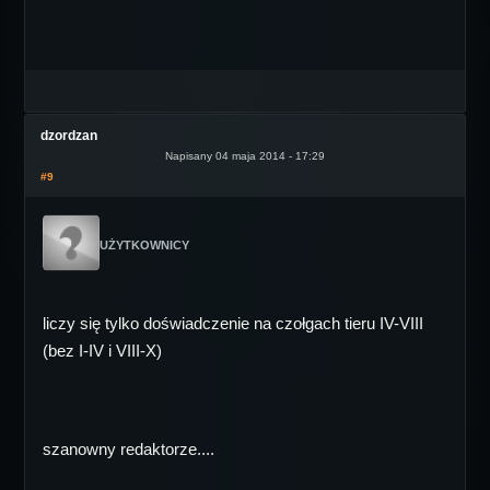
dzordzan
Napisany 04 maja 2014 - 17:29
#9
UŻYTKOWNICY
liczy się tylko doświadczenie na czołgach tieru IV-VIII
(bez I-IV i VIII-X)
szanowny redaktorze....