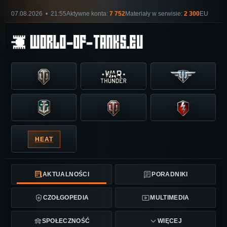
07.08.2026 • 21:55
Aktywne konta:
7 752
Materiały w serwisie:
2 300
EU
HEAT
AKTUALNOŚCI
PORADNIKI
CZOŁGOPEDIA
MULTIMEDIA
SPOŁECZNOŚĆ
WIĘCEJ