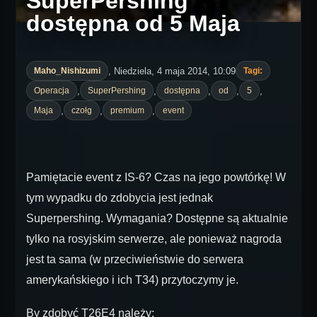
SuperPershing
dostępna od 5 Maja
, Niedziela, 4 maja 2014, 10:09
Maho_Nishizumi
Tagi:
,
,
,
,
,
Operacja
SuperPershing
dostępna
od
5
,
,
,
Maja
czołg
premium
event
Pamiętacie event z IS-6? Czas na jego powtórkę! W
tym wypadku do zdobycia jest jednak
Superpershing. Wymagania? Dostępne są aktualnie
tylko na rosyjskim serwerze, ale ponieważ nagroda
jest ta sama (w przeciwieństwie do serwera
amerykańskiego i ich T34) przytoczymy je.
By zdobyć T26E4 należy: