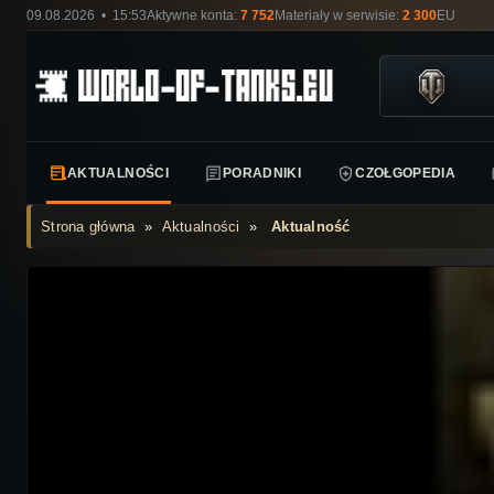
09.08.2026 • 15:53
Aktywne konta:
7 752
Materiały w serwisie:
2 300
EU
AKTUALNOŚCI
PORADNIKI
CZOŁGOPEDIA
Strona główna
»
Aktualności
»
Aktualność