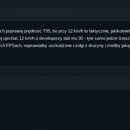
h poprawią prędkość T95, bo przy 12 km/h to faktycznie, jakikolwie
j ujechać 12 km/h a developerzy dali mu 30 - tyle samo jedzie lżej
ych FPSach, naprawialiby uszkodzone czołgi z drużyny i mieliby jakąś