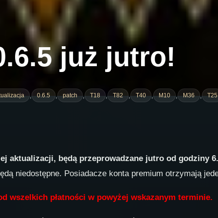
.6.5 już jutro!
,
,
,
,
,
,
,
,
tualizacja
0.6.5
patch
Т18
Т82
Т40
M10
M36
T25
j aktualizacji, będą przeprowadzane jutro od godziny 6
będą niedostępne. Posiadacze konta premium otrzymają jede
d wszelkich płatności w powyżej wskazanym terminie.