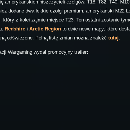
ię amerykańskich niszczycieli czołgów: Т18, Т82, Т40, M10,
nież dodane dwa lekkie czołgi premium, amerykański M22 Lo
 który z kolei zajmie miejsce T23. Ten ostatni zostanie tym
gu.
Redshire
i
Arctic Region
to dwie nowe mapy, które dosta
aną odświeżone. Pełną listę zmian można znaleźć
tutaj
.
acji Wargaming wydał promocyjny trailer: