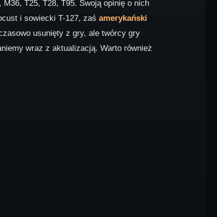
 M36, T25, T28, T95. Swoją opinię o nich
cust i sowiecki T-127, zaś
amerykański
czasowo usunięty z gry, ale twórcy gry
niemy wraz z aktualizacją. Warto również