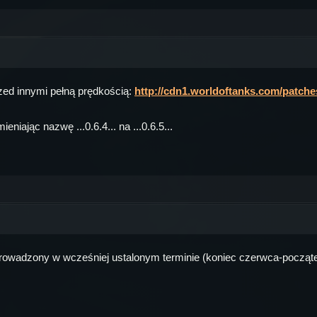
zed innymi pełną prędkością:
http://cdn1.worldoftanks.com/patch
niając nazwę ...0.6.4... na ...0.6.5...
prowadzony w wcześniej ustalonym terminie (koniec czerwca-począte