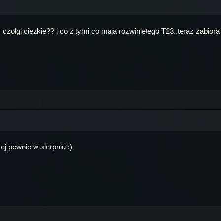
 czolgi ciezkie?? i co z tymi co maja rozwinietego T23..teraz zabi
ej pewnie w sierpniu :)