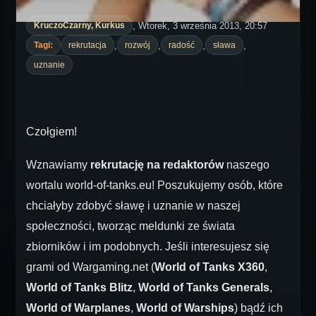
, Wtorek, 3 września 2013, 20:57
KruczoCzarny, Kurkus
,
,
,
,
Tagi:
rekrutacja
rozwój
radość
sława
uznanie
Czołgiem!
Wznawiamy
rekrutację na redaktorów
naszego
wortalu world-of-tanks.eu! Poszukujemy osób, które
chciałyby zdobyć sławę i uznanie w naszej
społeczności, tworząc meldunki ze świata
zbiorników i im podobnych. Jeśli interesujesz się
grami od Wargaming.net (
World of Tanks X360
,
World of Tanks Blitz
,
World of Tanks Generals
,
World of Warplanes
,
World of Warships
) bądź ich