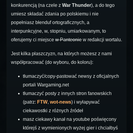
konkurencją (na czele z
War Thunder
), a do tego
umiesz składać zdania po polskiemu i nie
popełniasz błenduf ortograficznych, a
interpunkcyjne, w, stopniu, umiarkowanym, to
oferujemy ci miejsce
w Panteonie
w redakcji wortalu.
Jest kilka płaszczyzn, na których możesz z nami
współpracować (do wyboru, do koloru):
tłumaczyć/copy-pastować newsy z oficjalnych
portali Wargaming.net
tłumaczyć posty z innych stron fanowskich
(patrz:
FTW
,
wot-news
) i wyłapywać
ciekawostki z różnych źródeł
masz ciekawy kanał na youtube poświęcony
którejś z wymienionych wyżej gier i chciałbyś