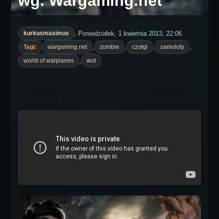
wg. Wargaming.net
, Poniedziałek, 1 kwietnia 2013, 22:06
kurkusmaximus
,
,
,
,
Tagi:
wargaming.net
zombie
czołgi
samoloty
,
world of warplanes
wot