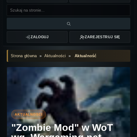
ZALOGUJ
ZAREJESTRUJ SIĘ
Strona główna
»
Aktualności
»
Aktualność
"Zombie Mod" w WoT