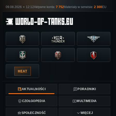
09.08.2026 • 12:12
Aktywne konta:
7 752
Materiały w serwisie:
2 300
EU
HEAT
AKTUALNOŚCI
PORADNIKI
CZOŁGOPEDIA
MULTIMEDIA
SPOŁECZNOŚĆ
WIĘCEJ