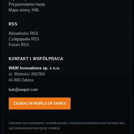
Przypomnienie hasła
Mapa strony XML
RSS
Aktualności RSS
Czołgopedia RSS
Forum RSS
KONTAKT I WSPÓŁPRACA
W&W Innovations sp. z o.o.
ul. Wolności 262/304
41-800 Zabrze
bok@wwpol.com
ZAGRAJ W WORLD OF TANKS
Zabrania się kopiowania, modyfikowania i rozpowszechniania treści serwisu bez
uprzedniej pisemnej zgody redakcji.