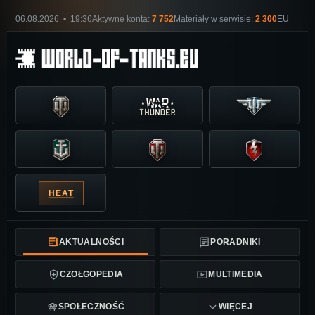
06.08.2026 • 19:36
Aktywne konta:
7 752
Materiały w serwisie:
2 300
EU
HEAT
AKTUALNOŚCI
PORADNIKI
CZOŁGOPEDIA
MULTIMEDIA
SPOŁECZNOŚĆ
WIĘCEJ