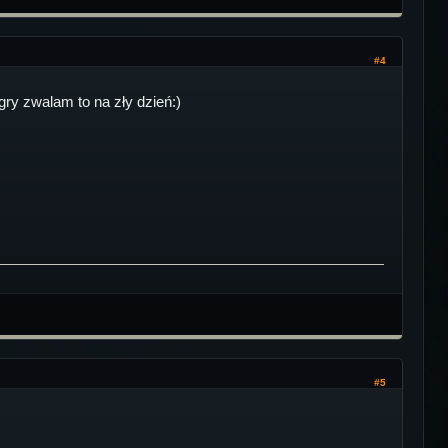
#4
gry zwalam to na zły dzień:)
#5