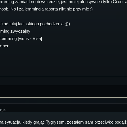
ming zamiast noob wszędzie, jest mniej ofensywne i tylko Ci co są
ob. No i za lemming'a raporta nikt nie przyjmie ;)
ać tutaj łacinskiego pochodzenia ;)))
mming zwyczajny
emming [visus - Visa]
mper
0:04
a sytuacja, kiedy grając Tygrysem, zostałem sam przeciwko bodajże