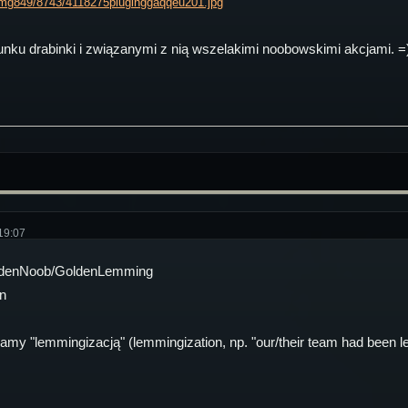
img849/8743/4118275pluginggaqqeu201.jpg
nku drabinki i związanymi z nią wszelakimi noobowskimi akcjami. =
19:07
oldenNoob/GoldenLemming
n
wamy "lemmingizacją" (lemmingization, np. "our/their team had been 