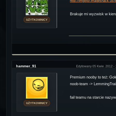
http://img849.imageshack.us/
Brakuje mi wyzwisk w kieru
UŻYTKOWNICY
hammer_91
Edytowany 05 Kwie. 2012 - 
Premium nooby to też: G
noob-team -> LemmingTrai
fail teamu na starcie nazy
UŻYTKOWNICY