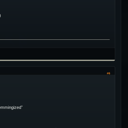
)
#6
lemmingized"