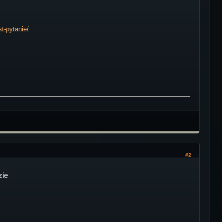
st-pytanie/
#2
zie