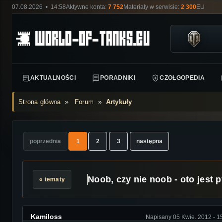
07.08.2026 • 14:58
Aktywne konta:
7 752
Materiały w serwisie:
2 300
EU
AKTUALNOŚCI
PORADNIKI
CZOŁGOPEDIA
Strona główna
»
Forum
»
Artykuły
poprzednia
1
2
3
następna
Noob, czy nie noob - oto jest p
« tematy
Kamiloss
Napisany 05 Kwie. 2012 - 1