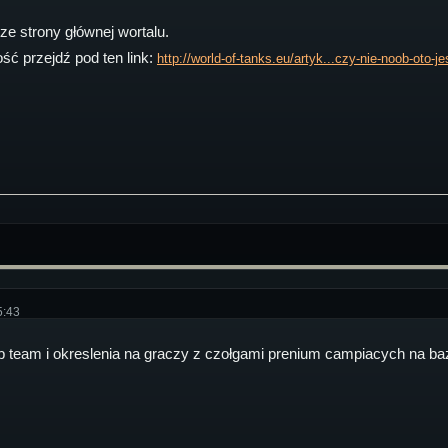
ze strony głównej wortalu.
ć przejdź pod ten link:
http://world-of-tanks.eu/artyk...czy-nie-noob-oto-je
5:43
 team i okreslenia na graczy z czołgami prenium campiacych na ba