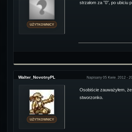
strzałom za "0", po ubiciu
UŻYTKOWNICY
Walter_NovotnyPL
Napisany 05 Kwie. 2012 - 2
Osobiście zauważyłem, że 
stworzonko.
UŻYTKOWNICY